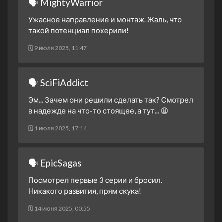
🗣 MightyWarrior
Часть первая.
2 сезон 23 серия
Не стоит недооценивать
Ужасное направление и монтаж. Жаль, что
такой потенциал похерили!
2 сезон 22 серия
Битва братьев
2 сезон 21 серия
Вера
🗓 9 июля 2025, 11:47
2 сезон 20 серия
Отвага и смелость
2 сезон 19 серия
Будущее зоргов
🗣 SciFiAddict
2 сезон 18 серия
Электрически паук
Эм... Зачем они решили сделать так? Смотрел
2 сезон 17 серия
Внезапная атака
в надежде на что-то стоящее, а тут... 😩
Листореза
🗓 1 июля 2025, 17:14
2 сезон 16 серия
В пути
2 сезон 15 серия
Правильный выбор
🗣 EpicSagas
2 сезон 14 серия
Участь самонадеянных
Посмотрел первые 3 серии и бросил.
2 сезон 13 серия
Сила энергоусилителя
Никакого развития, прям скука!
2 сезон 12 серия
Против стены
🗓 14 июня 2025, 00:55
2 сезон 11 серия
Сражайся! Бог битвы!