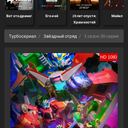
Вот это драма!
Его и её
28 лет спустя:
Майкл
Храм костей
Турбосериал
Звёздный отряд
1 сезон 30 серия
HD 1080