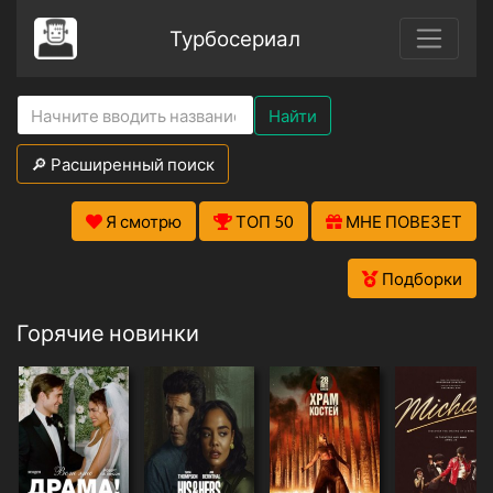
Турбосериал
Найти
🔎 Расширенный поиск
Я смотрю
ТОП 50
МНЕ ПОВЕЗЕТ
Подборки
Горячие новинки