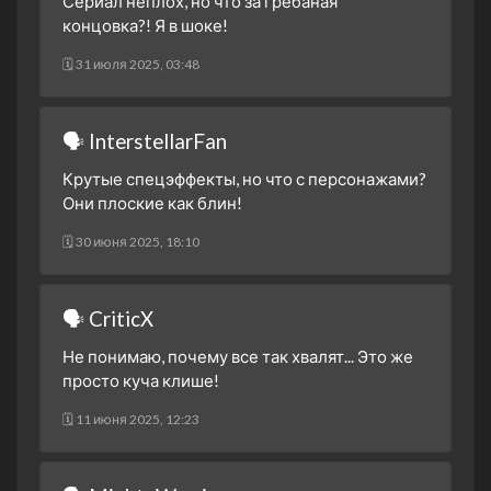
Сериал неплох, но что за грёбаная
3 сезон 3 серия
концовка?! Я в шоке!
3 сезон 2 серия
🗓 31 июля 2025, 03:48
3 сезон 1 серия
2 сезон 30 серия
Финальная битва. Часть
🗣 InterstellarFan
третья
Крутые спецэффекты, но что с персонажами?
2 сезон 29 серия
Финальная битва. Часть
Они плоские как блин!
вторая
2 сезон 28 серия
Финальная битва. Часть
🗓 30 июня 2025, 18:10
первая
2 сезон 27 серия
Конец зоргов. Часть
🗣 CriticX
вторая
2 сезон 26 серия
Конец зоргов. Часть
Не понимаю, почему все так хвалят... Это же
первая
просто куча клише!
2 сезон 25 серия
Противостояние воли.
🗓 11 июня 2025, 12:23
Часть вторая.
2 сезон 24 серия
Противостояние воли.