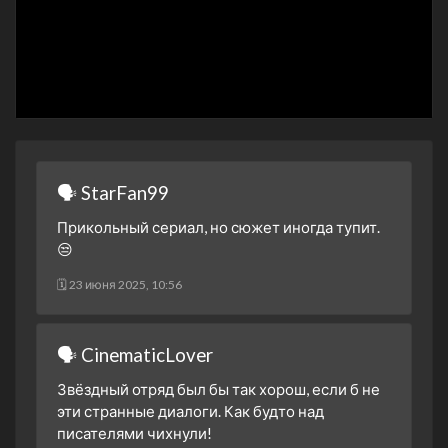
4 сезон 6 серия
4 сезон 5 серия
4 сезон 4 серия
4 сезон 3 серия
4 сезон 2 серия
4 сезон 1 серия
🗣 StarFan99
3 сезон 26 серия
Прикольный сериал, но сюжет иногда тупит.
3 сезон 25 серия
😒
3 сезон 24 серия
🗓 23 июня 2025, 10:56
3 сезон 23 серия
3 сезон 22 серия
🗣 CinematicLover
3 сезон 21 серия
3 сезон 20 серия
Звёздный отряд был бы так хорош, если б не
эти странные диалоги. Как будто над
3 сезон 19 серия
писателями чихнули!