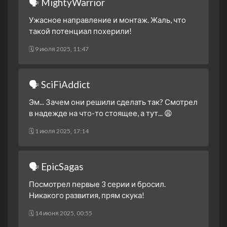
🗣 MightyWarrior
Часть первая.
2 сезон 23 серия
Не стоит недооценивать
Ужасное направление и монтаж. Жаль, что
такой потенциал похерили!
2 сезон 22 серия
Битва братьев
2 сезон 21 серия
Вера
🗓 9 июля 2025, 11:47
2 сезон 20 серия
Отвага и смелость
2 сезон 19 серия
Будущее зоргов
🗣 SciFiAddict
2 сезон 18 серия
Электрически паук
Эм... Зачем они решили сделать так? Смотрел
2 сезон 17 серия
Внезапная атака
в надежде на что-то стоящее, а тут... 😩
Листореза
🗓 1 июля 2025, 17:14
2 сезон 16 серия
В пути
2 сезон 15 серия
Правильный выбор
🗣 EpicSagas
2 сезон 14 серия
Участь самонадеянных
Посмотрел первые 3 серии и бросил.
2 сезон 13 серия
Сила энергоусилителя
Никакого развития, прям скука!
2 сезон 12 серия
Против стены
🗓 14 июня 2025, 00:55
2 сезон 11 серия
Сражайся! Бог битвы!