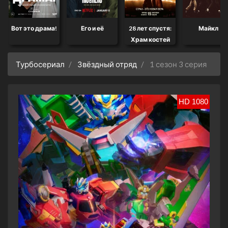
Вот это драма!
Его и её
28 лет спустя:
Майкл
Храм костей
Турбосериал
Звёздный отряд
1 сезон 3 серия
HD 1080