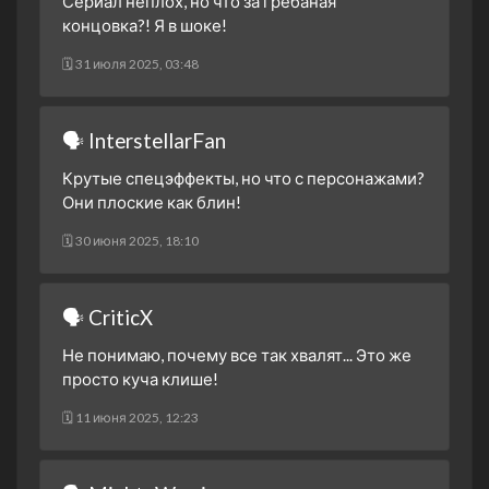
Сериал неплох, но что за грёбаная
3 сезон 3 серия
концовка?! Я в шоке!
3 сезон 2 серия
🗓 31 июля 2025, 03:48
3 сезон 1 серия
2 сезон 30 серия
Финальная битва. Часть
🗣 InterstellarFan
третья
Крутые спецэффекты, но что с персонажами?
2 сезон 29 серия
Финальная битва. Часть
Они плоские как блин!
вторая
2 сезон 28 серия
Финальная битва. Часть
🗓 30 июня 2025, 18:10
первая
2 сезон 27 серия
Конец зоргов. Часть
🗣 CriticX
вторая
2 сезон 26 серия
Конец зоргов. Часть
Не понимаю, почему все так хвалят... Это же
первая
просто куча клише!
2 сезон 25 серия
Противостояние воли.
🗓 11 июня 2025, 12:23
Часть вторая.
2 сезон 24 серия
Противостояние воли.