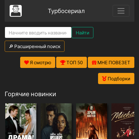
Турбосериал
Найти
🔎 Расширенный поиск
Я смотрю
ТОП 50
МНЕ ПОВЕЗЕТ
Подборки
Горячие новинки