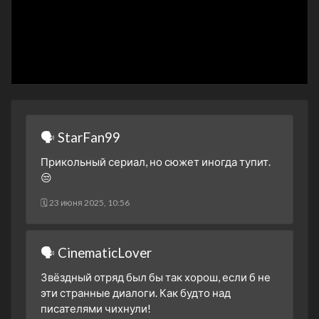
4 сезон 6 серия
4 сезон 5 серия
4 сезон 4 серия
4 сезон 3 серия
4 сезон 2 серия
4 сезон 1 серия
🗣 StarFan99
3 сезон 26 серия
Прикольный сериал, но сюжет иногда тупит.
3 сезон 25 серия
😒
3 сезон 24 серия
🗓 23 июня 2025, 10:56
3 сезон 23 серия
3 сезон 22 серия
🗣 CinematicLover
3 сезон 21 серия
3 сезон 20 серия
Звёздный отряд был бы так хорош, если б не
эти странные диалоги. Как будто над
3 сезон 19 серия
писателями чихнули!