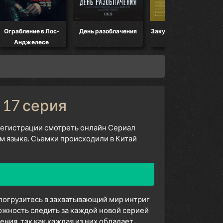
Ограбление в Лос-
День разоблачения
Закулисье реальности
Анджелесе
 17 серия
 регистрации смотреть онлайн Сериал
м языке. Сьемки происходили в Китай
 погрузитесь в захватывающий мир интриг
ожность следить за каждой новой серией
ия, так как каждая из них обладает