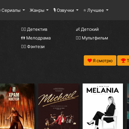
 Сериалы
Жанры
🎙 Озвучки
⭐ Лучшее
🕵️‍♂️ Детектив
👶 Детский
👫 Мелодрама
🧚‍♀️ Мультфильм
🧝‍♂️ Фэнтези
Я смотрю