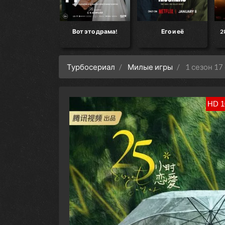
кт «Конец света»
Вот это драма!
Его и её
2
Турбосериал
Милые игры
1 сезон 17
HD 1