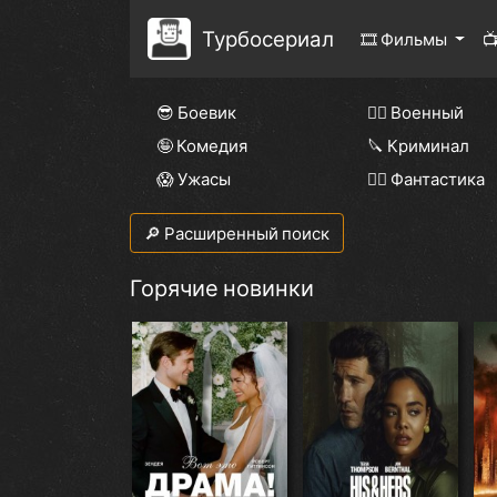
Турбосериал
🎞 Фильмы

😎 Боевик
👨‍✈️ Военный
🤪 Комедия
🔪 Криминал
😱 Ужасы
🧙‍♀️ Фантастика
🔎 Расширенный поиск
Горячие новинки