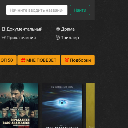
Найти
📑 Документальный
😫 Драма
🎒 Приключения
🤯 Триллер
ТОП 50
МНЕ ПОВЕЗЕТ
Подборки