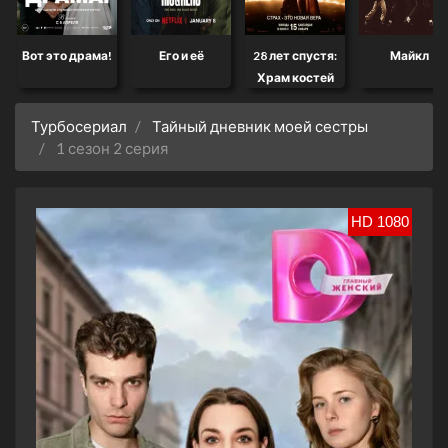
Вот это драма!
Его и её
28 лет спустя:
Майкл
Храм костей
Турбосериал
Тайный дневник моей сестры
1 сезон 2 серия
HD 1080