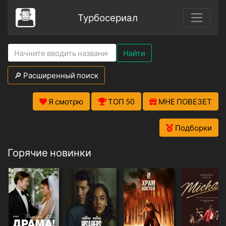
Турбосериал
Найти
🔎 Расширенный поиск
Я смотрю
ТОП 50
МНЕ ПОВЕЗЕТ
Подборки
Горячие новинки