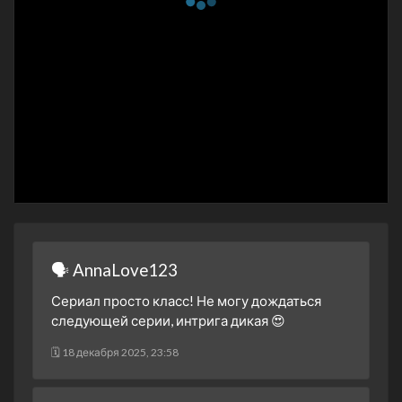
🗣 AnnaLove123
Сериал просто класс! Не могу дождаться
следующей серии, интрига дикая 😍
🗓 18 декабря 2025, 23:58