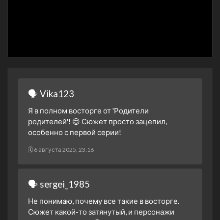
1 сезон 24 серия
5 ноября 2024
1 сезон 23 серия
4 ноября 2024
1 сезон 22 серия
30 октября 2024
1 сезон 21 серия
🗣 Vika123
29 октября 2024
Я в полном восторге от 'Родители
1 сезон 20 серия
родителей'! 😍 Сюжет просто зацепил,
28 октября 2024
особенно с первой серии!
1 сезон 19 серия
🗓 6 августа 2025, 23:16
23 октября 2024
1 сезон 18 серия
22 октября 2024
🗣 sergei_1985
1 сезон 17 серия
Не понимаю, почему все такие в восторге.
21 октября 2024
Сюжет какой-то затянутый, и персонажи
1 сезон 16 серия