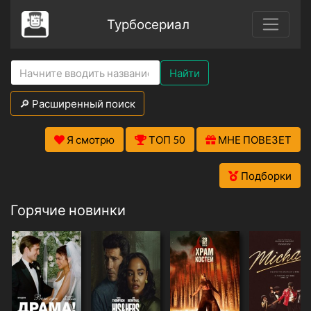
Турбосериал
Найти
🔎 Расширенный поиск
Я смотрю
ТОП 50
МНЕ ПОВЕЗЕТ
Подборки
Горячие новинки