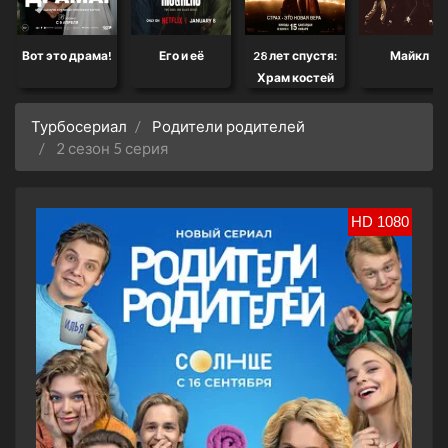
Вот это драма!
Его и её
28 лет спустя:
Майкл
Храм костей
Турбосериал
Родители родителей
2 сезон 5 серия
HD 1080