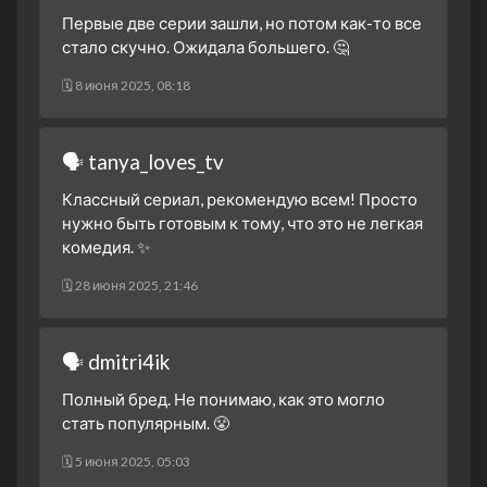
1 сезон 7 серия
Первые две серии зашли, но потом как-то все
25 сентября 2024
стало скучно. Ожидала большего. 🤔
1 сезон 6 серия
🗓 8 июня 2025, 08:18
24 сентября 2024
1 сезон 5 серия
23 сентября 2024
🗣 tanya_loves_tv
1 сезон 4 серия
Классный сериал, рекомендую всем! Просто
18 сентября 2024
нужно быть готовым к тому, что это не легкая
1 сезон 3 серия
комедия. ✨
17 сентября 2024
🗓 28 июня 2025, 21:46
1 сезон 2 серия
17 сентября 2024
1 сезон 1 серия
🗣 dmitri4ik
17 сентября 2024
Полный бред. Не понимаю, как это могло
стать популярным. 😤
🗓 5 июня 2025, 05:03