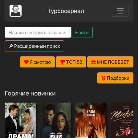
Турбосериал
Найти
🔎 Расширенный поиск
Я смотрю
ТОП 50
МНЕ ПОВЕЗЕТ
Подборки
Горячие новинки