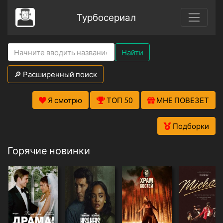
Турбосериал
Найти
🔎 Расширенный поиск
Я смотрю
ТОП 50
МНЕ ПОВЕЗЕТ
Подборки
Горячие новинки