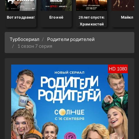
Вот это драма!
Его и её
28 лет спустя:
Майкл
Храм костей
Турбосериал
Родители родителей
1 сезон 7 серия
HD 1080