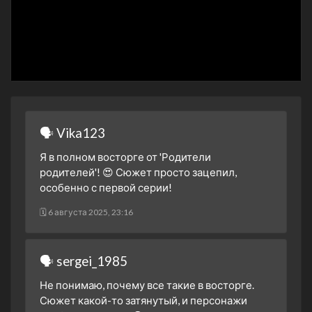
1 сезон 24 серия
5 ноября 2024
1 сезон 23 серия
4 ноября 2024
1 сезон 22 серия
30 октября 2024
1 сезон 21 серия
🗣 Vika123
29 октября 2024
Я в полном восторге от 'Родители
1 сезон 20 серия
родителей'! 😍 Сюжет просто зацепил,
28 октября 2024
особенно с первой серии!
1 сезон 19 серия
🗓 6 августа 2025, 23:16
23 октября 2024
1 сезон 18 серия
22 октября 2024
🗣 sergei_1985
1 сезон 17 серия
Не понимаю, почему все такие в восторге.
21 октября 2024
Сюжет какой-то затянутый, и персонажи
1 сезон 16 серия