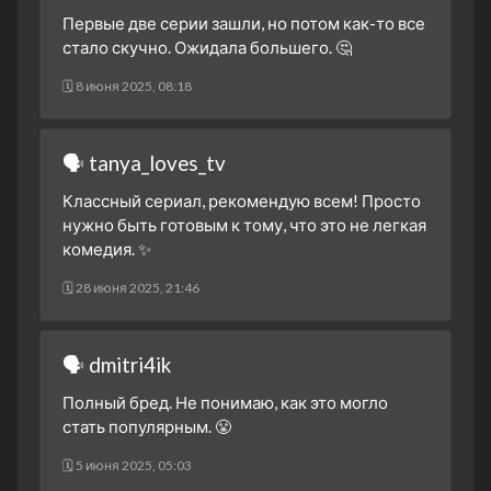
1 сезон 7 серия
Первые две серии зашли, но потом как-то все
25 сентября 2024
стало скучно. Ожидала большего. 🤔
1 сезон 6 серия
🗓 8 июня 2025, 08:18
24 сентября 2024
1 сезон 5 серия
23 сентября 2024
🗣 tanya_loves_tv
1 сезон 4 серия
Классный сериал, рекомендую всем! Просто
18 сентября 2024
нужно быть готовым к тому, что это не легкая
1 сезон 3 серия
комедия. ✨
17 сентября 2024
🗓 28 июня 2025, 21:46
1 сезон 2 серия
17 сентября 2024
1 сезон 1 серия
🗣 dmitri4ik
17 сентября 2024
Полный бред. Не понимаю, как это могло
стать популярным. 😤
🗓 5 июня 2025, 05:03