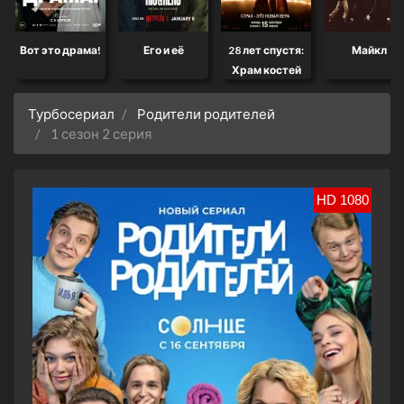
Вот это драма!
Его и её
28 лет спустя:
Майкл
Храм костей
Турбосериал
Родители родителей
1 сезон 2 серия
HD 1080