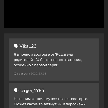
1 сезон 24 серия
5 ноября 2024
1 сезон 23 серия
4 ноября 2024
1 сезон 22 серия
30 октября 2024
1 сезон 21 серия
🗣 Vika123
29 октября 2024
Я в полном восторге от 'Родители
1 сезон 20 серия
родителей'! 😍 Сюжет просто зацепил,
28 октября 2024
особенно с первой серии!
1 сезон 19 серия
🗓 6 августа 2025, 23:16
23 октября 2024
1 сезон 18 серия
22 октября 2024
🗣 sergei_1985
1 сезон 17 серия
Не понимаю, почему все такие в восторге.
21 октября 2024
Сюжет какой-то затянутый, и персонажи
1 сезон 16 серия