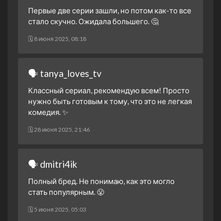
1 сезон 7 серия
Первые две серии зашли, но потом как-то все
25 сентября 2024
стало скучно. Ожидала большего. 🤔
1 сезон 6 серия
🗓 8 июня 2025, 08:18
24 сентября 2024
1 сезон 5 серия
23 сентября 2024
🗣 tanya_loves_tv
1 сезон 4 серия
Классный сериал, рекомендую всем! Просто
18 сентября 2024
нужно быть готовым к тому, что это не легкая
1 сезон 3 серия
комедия. ✨
17 сентября 2024
🗓 28 июня 2025, 21:46
1 сезон 2 серия
17 сентября 2024
1 сезон 1 серия
🗣 dmitri4ik
17 сентября 2024
Полный бред. Не понимаю, как это могло
стать популярным. 😤
🗓 5 июня 2025, 05:03