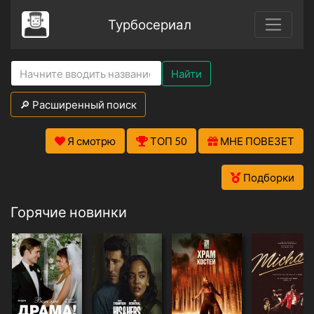
Турбосериал
Найти
🔎 Расширенный поиск
Я смотрю
ТОП 50
МНЕ ПОВЕЗЕТ
Подборки
Горячие новинки