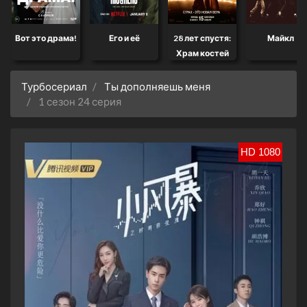
Вот это драма!
Его и её
28 лет спустя:
Майкл
Храм костей
Турбосериал
Ты дополняешь меня
1 сезон 24 серия
HD 1080