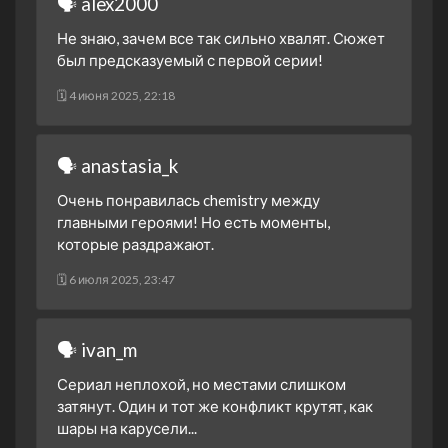
🗣 alex2000
11 декабря 2020
Не знаю, зачем все так сильно хвалят. Сюжет
1 сезон 11 серия
Episode #1.11
был предсказуемый с первой серии!
11 декабря 2020
1 сезон 10 серия
Episode #1.10
🗓 4 июня 2025, 22:18
10 декабря 2020
1 сезон 9 серия
Episode #1.9
🗣 anastasia_k
10 декабря 2020
1 сезон 8 серия
Episode #1.8
Очень понравилась chemistry между
9 декабря 2020
главными героями! Но есть моменты,
которые раздражают.
1 сезон 7 серия
Episode #1.7
9 декабря 2020
🗓 6 июля 2025, 23:47
1 сезон 6 серия
Episode #1.6
4 декабря 2020
🗣 ivan_m
1 сезон 5 серия
Episode #1.5
4 декабря 2020
Сериал неплохой, но местами слишком
1 сезон 4 серия
Episode #1.4
затянут. Один и тот же конфликт крутят, как
3 декабря 2020
шары на карусели...