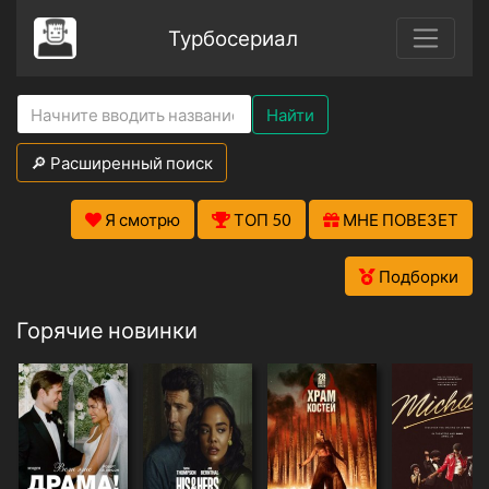
Турбосериал
Найти
🔎 Расширенный поиск
Я смотрю
ТОП 50
МНЕ ПОВЕЗЕТ
Подборки
Горячие новинки