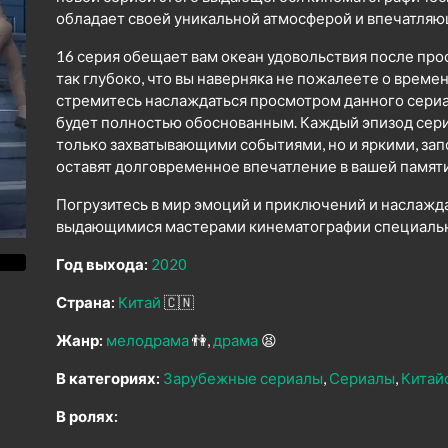
обладает своей уникальной атмосферой и впечатля
16 серия обещает вам океан удовольствия после про
так глубоко, что вы наверняка не пожалеете о време
стремитесь наслаждаться просмотром данного сериал
будет полностью обоснованным. Каждый эпизод сер
только захватывающими событиями, но и яркими, з
оставят долговременное впечатление в вашей памяти
Погрузитесь в мир эмоций и приключений и наслажд
выдающимися мастерами кинематографии специально
Год выхода:
2020
Страна:
Китай
🇨🇳
Жанр:
мелодрама
👫
драма
😫
В категориях:
Зарубежные сериалы
Сериалы
Китай
В ролях: