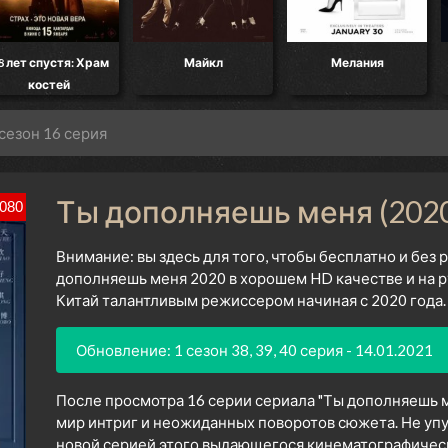
8 лет спустя: Храм
Майкл
Мелания
костей
 сезон 16 серия
Ты дополняешь меня (2020
080
Внимание: вы здесь для того, чтобы бесплатно и без
дополняешь меня 2020 в хорошем HD качестве и на р
Китай талантливым режиссером начиная с 2020 года.
Обновление: 1 сезон 38, 39, 40 серия - 14.01.2021
После просмотра 16 серии сериала "Ты дополняешь м
мир интриг и неожиданных поворотов сюжета. Не уп
новой серией этого выдающегося кинематографическо