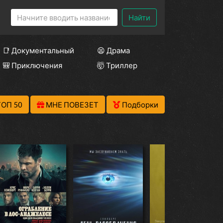
Найти
📑 Документальный
😫 Драма
🎒 Приключения
🤯 Триллер
ТОП 50
МНЕ ПОВЕЗЕТ
Подборки