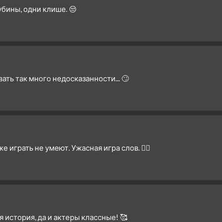
убины, одни клише. 😒
1 сезон 13 серия
Episode #1.13
1 сезон 12 серия
Episode #1.12
1 сезон 11 серия
Episode #1.11
1 сезон 10 серия
Episode #1.10
1 сезон 9 серия
Episode #1.9
вать так много недосказанности... 🙄
1 сезон 8 серия
Episode #1.8
1 сезон 7 серия
Episode #1.7
1 сезон 6 серия
Episode #1.6
1 сезон 5 серия
Episode #1.5
1 сезон 4 серия
Episode #1.4
играть не умеют. Ужасная игра слов. 🤦‍♂️
1 сезон 3 серия
Episode #1.3
1 сезон 2 серия
Episode #1.2
1 сезон 1 серия
Episode #1.1
 история, да и актеры классные! 🥰