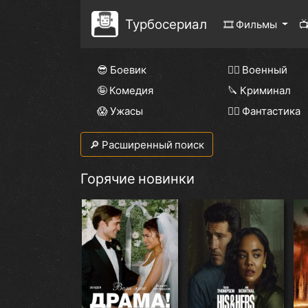
Турбосериал
🎞 Фильмы

😎 Боевик
👨‍✈️ Военный
🤪 Комедия
🔪 Криминал
😱 Ужасы
🧙‍♀️ Фантастика
🔎 Расширенный поиск
Горячие новинки