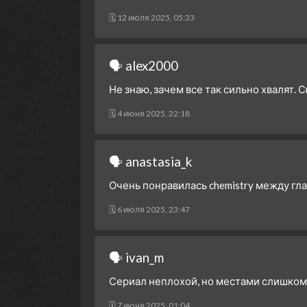
🗓 12 июля 2025, 05:33
🗣 alex2000
Не знаю, зачем все так сильно хвалят.
🗓 4 июня 2025, 22:18
🗣 anastasia_k
Очень понравилась chemistry между гл
🗓 6 июля 2025, 23:47
🗣 ivan_m
Сериал неплохой, но местами слишком за
🗓 7 июня 2025, 01:04