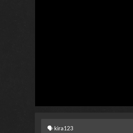
🗣 kira123