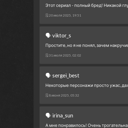
Этот сериал - полный бред! Никакой гл
🗓 20 июля 2025, 19:51
🗣 viktor_s
Простите, но я не понял, зачем накручи
🗓 31 июля 2025, 02:02
🗣 sergei_best
Некоторые персонажи просто ужас, даже 
🗓 8 июня 2025, 05:32
🗣 irina_sun
А мне понравилось! Очень трогательная