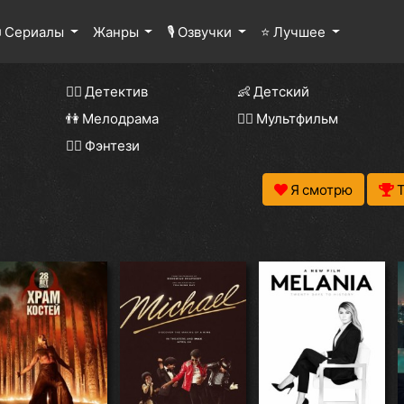
 Сериалы
Жанры
🎙 Озвучки
⭐ Лучшее
🕵️‍♂️ Детектив
👶 Детский
👫 Мелодрама
🧚‍♀️ Мультфильм
🧝‍♂️ Фэнтези
Я смотрю