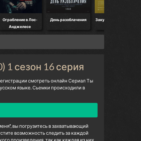
Ограбление в Лос-
День разоблачения
Закулисье реальности
Анджелесе
) 1 сезон 16 серия
 регистрации смотреть онлайн Сериал Ты
усском языке. Сьемки происходили в
еня", вы погрузитесь в захватывающий
устите возможность следить за каждой
го произведения, так как каждая из них