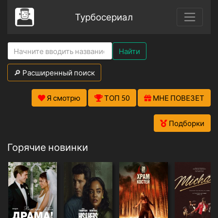
Турбосериал
Найти
🔎 Расширенный поиск
Я смотрю
ТОП 50
МНЕ ПОВЕЗЕТ
Подборки
Горячие новинки