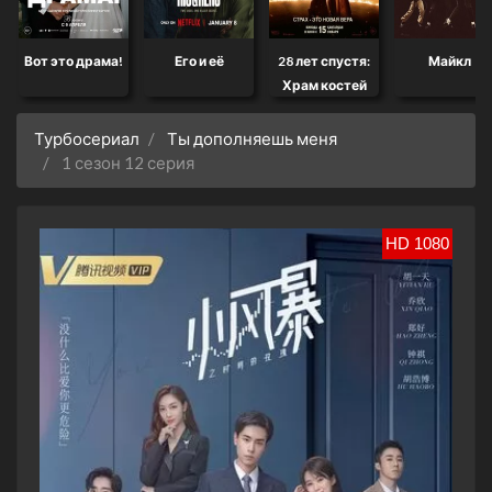
Вот это драма!
Его и её
28 лет спустя:
Майкл
Храм костей
Турбосериал
Ты дополняешь меня
1 сезон 12 серия
HD 1080