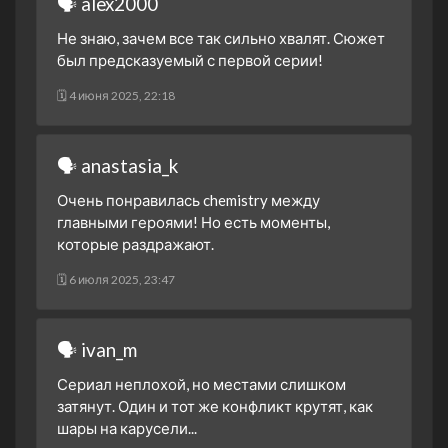
🗣 alex2000
11 декабря 2020
Не знаю, зачем все так сильно хвалят. Сюжет
1 сезон 11 серия
Episode #1.11
был предсказуемый с первой серии!
11 декабря 2020
1 сезон 10 серия
Episode #1.10
🗓 4 июня 2025, 22:18
10 декабря 2020
1 сезон 9 серия
Episode #1.9
🗣 anastasia_k
10 декабря 2020
1 сезон 8 серия
Episode #1.8
Очень понравилась chemistry между
9 декабря 2020
главными героями! Но есть моменты,
которые раздражают.
1 сезон 7 серия
Episode #1.7
9 декабря 2020
🗓 6 июля 2025, 23:47
1 сезон 6 серия
Episode #1.6
4 декабря 2020
🗣 ivan_m
1 сезон 5 серия
Episode #1.5
4 декабря 2020
Сериал неплохой, но местами слишком
1 сезон 4 серия
Episode #1.4
затянут. Один и тот же конфликт крутят, как
3 декабря 2020
шары на карусели...