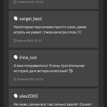
🗓 31 июля 2025, 02:02
23 декабря 2020
1 сезон 19 серия
Episode #1.19
23 декабря 2020
🗣 sergei_best
1 сезон 18 серия
Episode #1.18
Некоторые персонажи просто ужас, даже
18 декабря 2020
играть не умеют. Ужасная игра слов. 🤦‍♂️
1 сезон 17 серия
Episode #1.17
🗓 8 июня 2025, 05:32
18 декабря 2020
1 сезон 16 серия
Episode #1.16
17 декабря 2020
🗣 irina_sun
1 сезон 15 серия
Episode #1.15
А мне понравилось! Очень трогательная
17 декабря 2020
история, да и актеры классные! 🥰
1 сезон 14 серия
Episode #1.14
16 декабря 2020
🗓 12 июля 2025, 05:33
1 сезон 13 серия
Episode #1.13
16 декабря 2020
🗣 alex2000
1 сезон 12 серия
Episode #1.12
11 декабря 2020
Не знаю, зачем все так сильно хвалят. Сюжет