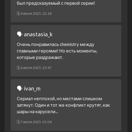
был предсказуемый с первой серии!
1 сезон 11 серия
Episode #1.11
11 декабря 2020
🗓 4 июня 2025, 22:18
1 сезон 10 серия
Episode #1.10
10 декабря 2020
🗣 anastasia_k
1 сезон 9 серия
Episode #1.9
10 декабря 2020
Очень понравилась chemistry между
главными героями! Но есть моменты,
1 сезон 8 серия
Episode #1.8
которые раздражают.
9 декабря 2020
1 сезон 7 серия
Episode #1.7
🗓 6 июля 2025, 23:47
9 декабря 2020
1 сезон 6 серия
Episode #1.6
🗣 ivan_m
4 декабря 2020
1 сезон 5 серия
Episode #1.5
Сериал неплохой, но местами слишком
4 декабря 2020
затянут. Один и тот же конфликт крутят, как
шары на карусели...
1 сезон 4 серия
Episode #1.4
3 декабря 2020
🗓 7 июня 2025, 01:04
1 сезон 3 серия
Episode #1.3