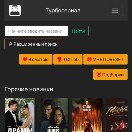
Турбосериал
Найти
🔎 Расширенный поиск
Я смотрю
ТОП 50
МНЕ ПОВЕЗЕТ
Подборки
Горячие новинки