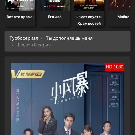
Вот это драма!
Его и её
28 лет спустя:
Майкл
Храм костей
Турбосериал
Ты дополняешь меня
1 сезон 8 серия
HD 1080