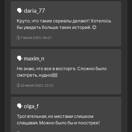
3 декабря 2020
🗣 daria_77
1 сезон 2 серия
Episode #1.2
2 декабря 2020
Круто, что такие сериалы делают! Хотелось
1 сезон 1 серия
Episode #1.1
бы увидеть больше таких историй. 😊
2 декабря 2020
🗓 7 июля 2025, 06:27
🗣 maxim_n
Не знаю, что все в восторге. Сложно было
смотреть, нудно(((((
🗓 12 июня 2025, 23:51
🗣 olga_f
Трогательная, но местами слишком
слащавая. Можно было бы и поострее!