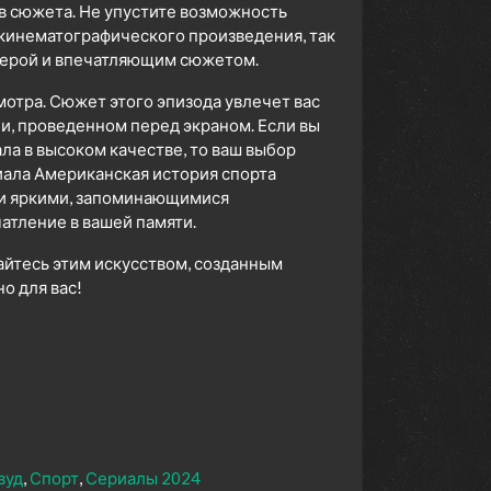
в сюжета. Не упустите возможность
 кинематографического произведения, так
сферой и впечатляющим сюжетом.
мотра. Сюжет этого эпизода увлечет вас
ни, проведенном перед экраном. Если вы
а в высоком качестве, то ваш выбор
ала Американская история спорта
 и яркими, запоминающимися
атление в вашей памяти.
айтесь этим искусством, созданным
 для вас!
вуд
Спорт
Сериалы 2024