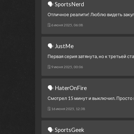
🗣 SportsNerd
Отличное реалити! Люблю видеть закул
🗓 6 июня 2025, 06:08
🗣 JustMe
Первая серия затянута, но к третьей с
🗓 9 июня 2025, 00:06
🗣 HaterOnFire
Смотрел 15 минут и выключил. Просто 
🗓 16 июня 2025, 12:38
🗣 SportsGeek