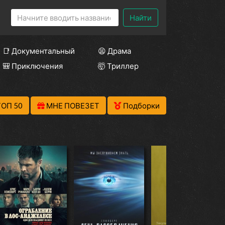
Найти
📑 Документальный
😫 Драма
🎒 Приключения
🤯 Триллер
ТОП 50
МНЕ ПОВЕЗЕТ
Подборки