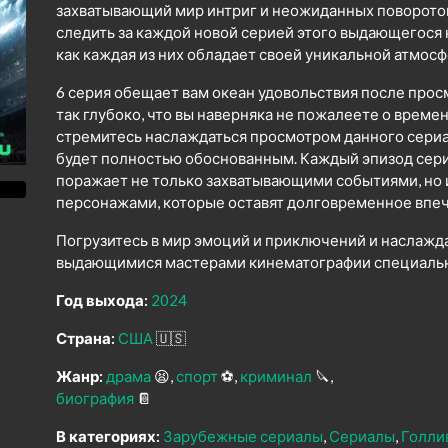
захватывающий мир интриг и неожиданных поворото
следить за каждой новой серией этого выдающегося
как каждая из них обладает своей уникальной атмо
6 серия обещает вам океан удовольствия после прос
так глубоко, что вы наверняка не пожалеете о време
стремитесь наслаждаться просмотром данного сериал
будет полностью обоснованным. Каждый эпизод сери
поражает не только захватывающими событиями, но
персонажами, которые оставят долговременное впеч
Погрузитесь в мир эмоций и приключений и наслажд
выдающимися мастерами кинематографии специально
Год выхода:
2024
Страна:
США
🇺🇸
Жанр:
драма
😫
спорт
⚽
криминал
🔪
биография
📔
В категориях:
Зарубежные сериалы
Сериалы
Голли