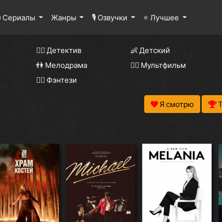
 Сериалы
Жанры
🎙 Озвучки
⭐ Лучшее
🕵️‍♂️ Детектив
👶 Детский
👫 Мелодрама
🧚‍♀️ Мультфильм
🧝‍♂️ Фэнтези
Я смотрю