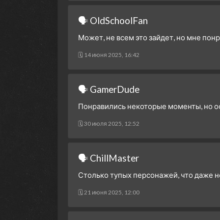
🗣 OldSchoolFan
Может, не всем это зайдет, но мне пон
🗓 14 июня 2025, 16:42
🗣 GamerDude
Понравились некоторые моменты, но ос
🗓 30 июля 2025, 12:52
🗣 ChillMaster
Столько тупых персонажей, что даже не з
🗓 21 июня 2025, 12:00