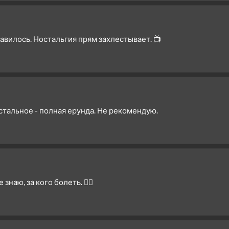
равилось. Ностальгия прям захлестывает. 📺
тальное - полная ерунда. Не рекомендую.
наю, за кого болеть. 🤦‍♂️