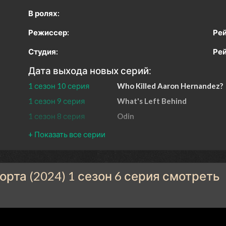
В ролях:
Режиссер:
Рей
Студия:
Рей
Дата выхода новых серий:
1 сезон 10 серия
Who Killed Aaron Hernandez?
1 сезон 9 серия
What's Left Behind
1 сезон 8 серия
Odin
1 сезон 7 серия
Dirty Pain
1 сезон 6 серия
Herald Street
1 сезон 5 серия
The Man
рта (2024) 1 сезон 6 серия смотреть
1 сезон 4 серия
Birthday Money
1 сезон 3 серия
Pray the Gay Away
1 сезон 2 серия
Consequences, with Extreme
Prejudice