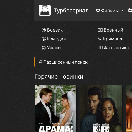
Турбосериал
🎞 Фильмы

😎 Боевик
👨‍✈️ Военный
🤪 Комедия
🔪 Криминал
😱 Ужасы
🧙‍♀️ Фантастика
🔎 Расширенный поиск
Горячие новинки