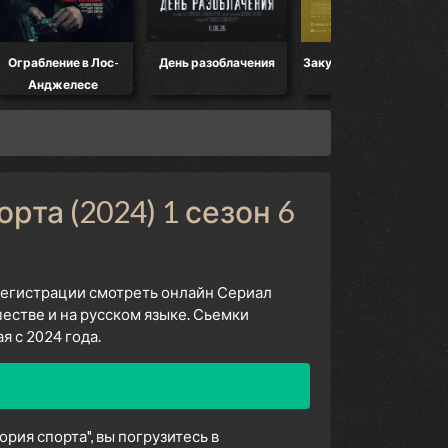
Ограбление в Лос-
День разоблачения
Закулисье реальности
Анджелесе
та (2024) 1 сезон 6
 регистрации смотреть онлайн Сериал
естве и на русском языке. Сьемки
 с 2024 года.
рия спорта", вы погрузитесь в