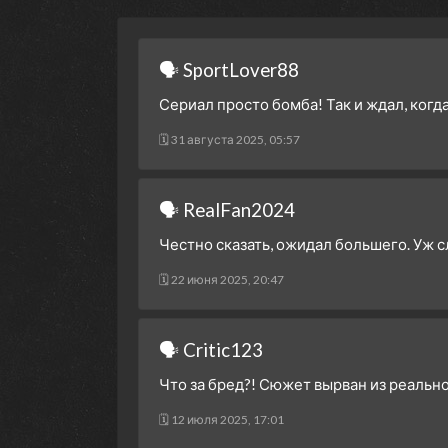
🗣 SportLover88
Сериал просто бомба! Так и ждал, когда
🗓 31 августа 2025, 05:57
🗣 RealFan2024
Честно сказать, ожидал большего. Уж с
🗓 22 июня 2025, 20:47
🗣 Critic123
Что за бред?! Сюжет вырван из реальн
🗓 12 июля 2025, 17:01