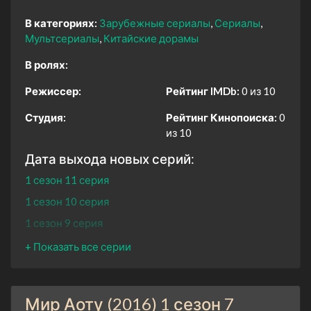
В категориях:
Зарубежные сериалы
Сериалы
Мультсериалы
Китайские дорамы
В ролях:
Режиссер:
Рейтинг IMDb:
0 из 10
Студия:
Рейтинг Кинопоиска:
0
из 10
Дата выхода новых серий:
1 сезон 11 серия
1 сезон 10 серия
1 сезон 9 серия
1 сезон 8 серия
1 сезон 7 серия
1 сезон 6 серия
Мир Аоту (2016) 1 сезон 7
1 сезон 5 серия