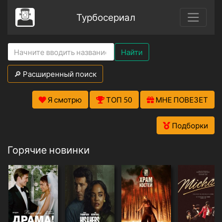
Турбосериал
Найти
🔎 Расширенный поиск
Я смотрю
ТОП 50
МНЕ ПОВЕЗЕТ
Подборки
Горячие новинки