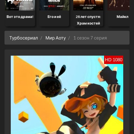
Вот это драма!
Его и её
28 лет спустя:
Майкл
Храм костей
Турбосериал
Мир Аоту
1 сезон 7 серия
HD 1080