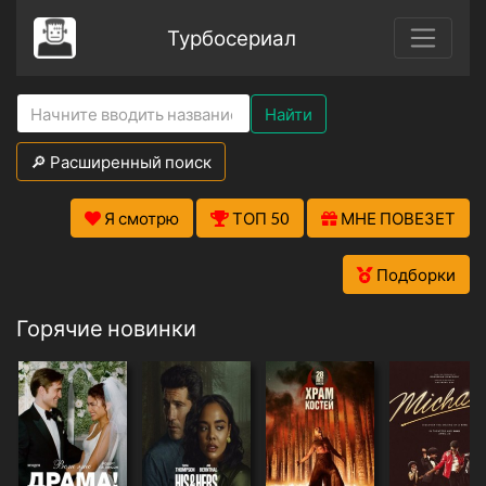
Турбосериал
Найти
🔎 Расширенный поиск
Я смотрю
ТОП 50
МНЕ ПОВЕЗЕТ
Подборки
Горячие новинки