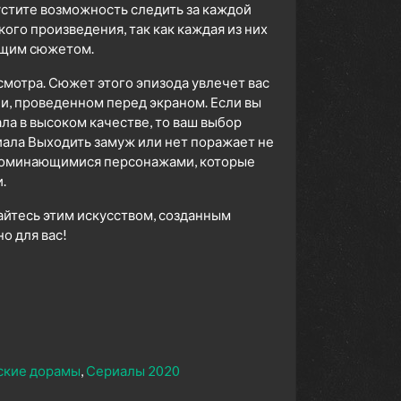
устите возможность следить за каждой
го произведения, так как каждая из них
ющим сюжетом.
смотра. Сюжет этого эпизода увлечет вас
ни, проведенном перед экраном. Если вы
а в высоком качестве, то ваш выбор
ала Выходить замуж или нет поражает не
апоминающимися персонажами, которые
.
айтесь этим искусством, созданным
 для вас!
ские дорамы
Сериалы 2020