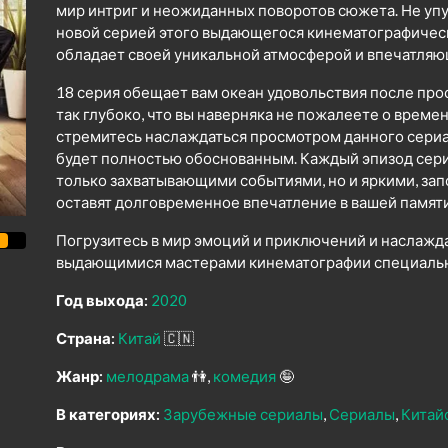
мир интриг и неожиданных поворотов сюжета. Не уп
новой серией этого выдающегося кинематографическо
обладает своей уникальной атмосферой и впечатля
18 серия обещает вам океан удовольствия после про
так глубоко, что вы наверняка не пожалеете о време
стремитесь наслаждаться просмотром данного сериал
будет полностью обоснованным. Каждый эпизод сери
только захватывающими событиями, но и яркими, з
оставят долговременное впечатление в вашей памяти
Погрузитесь в мир эмоций и приключений и наслажд
выдающимися мастерами кинематографии специально
Год выхода:
2020
Страна:
Китай
🇨🇳
Жанр:
мелодрама
👫
комедия
🤪
В категориях:
Зарубежные сериалы
Сериалы
Китай