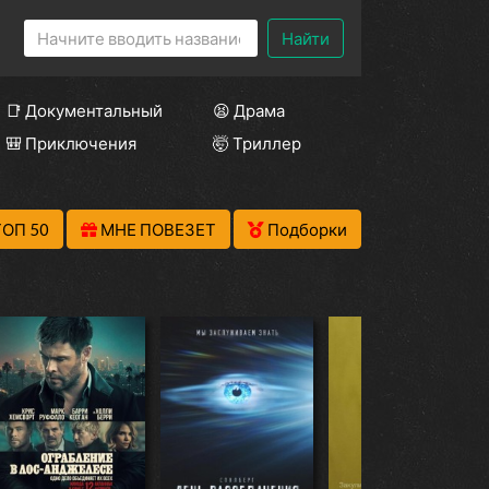
Найти
📑 Документальный
😫 Драма
🎒 Приключения
🤯 Триллер
ТОП 50
МНЕ ПОВЕЗЕТ
Подборки