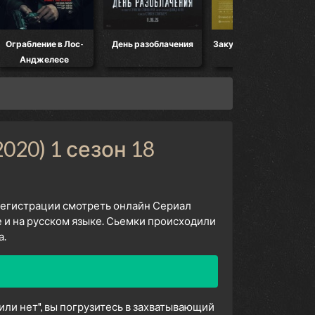
Ограбление в Лос-
День разоблачения
Закулисье реальности
Анджелесе
020) 1 сезон 18
 регистрации смотреть онлайн Сериал
 и на русском языке. Сьемки происходили
а.
ли нет", вы погрузитесь в захватывающий