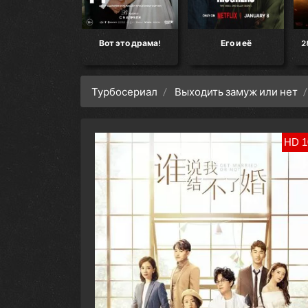
кт «Конец света»
Вот это драма!
Его и её
2
Турбосериал
Выходить замуж или нет
HD 1