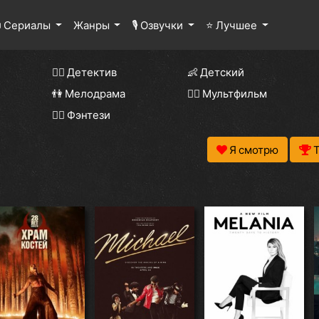
 Сериалы
Жанры
🎙 Озвучки
⭐ Лучшее
🕵️‍♂️ Детектив
👶 Детский
👫 Мелодрама
🧚‍♀️ Мультфильм
🧝‍♂️ Фэнтези
Я смотрю