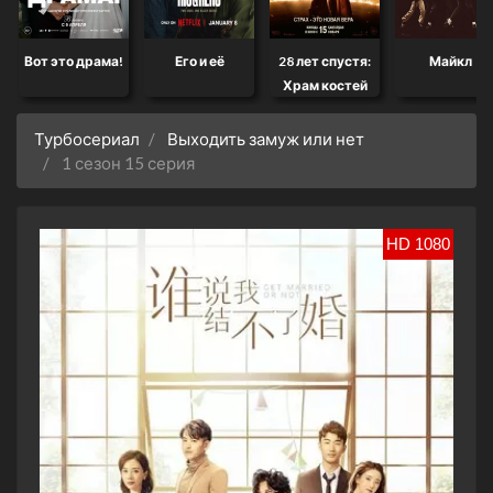
Вот это драма!
Его и её
28 лет спустя:
Майкл
Храм костей
Турбосериал
Выходить замуж или нет
1 сезон 15 серия
HD 1080