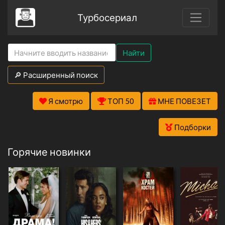
Турбосериал
Найти
🔎 Расширенный поиск
Я смотрю
ТОП 50
МНЕ ПОВЕЗЕТ
Подборки
Горячие новинки