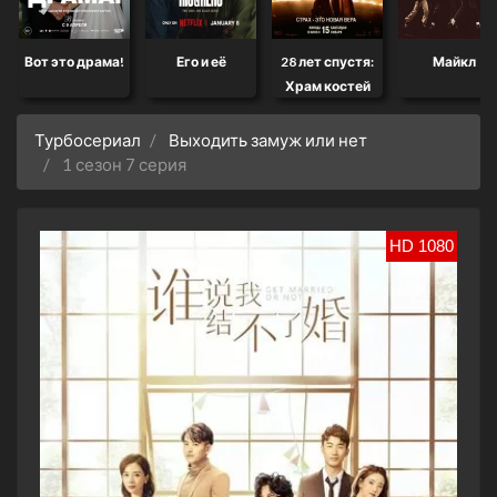
Вот это драма!
Его и её
28 лет спустя:
Майкл
Храм костей
Турбосериал
Выходить замуж или нет
1 сезон 7 серия
HD 1080