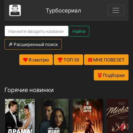
Турбосериал
Найти
🔎 Расширенный поиск
Я смотрю
ТОП 50
МНЕ ПОВЕЗЕТ
Подборки
Горячие новинки