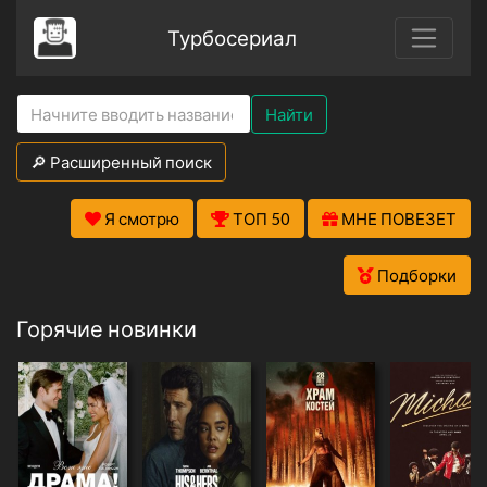
Турбосериал
Найти
🔎 Расширенный поиск
Я смотрю
ТОП 50
МНЕ ПОВЕЗЕТ
Подборки
Горячие новинки