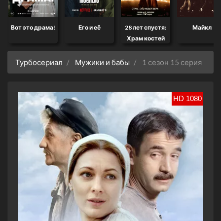
Вот это драма!
Его и её
28 лет спустя:
Майкл
Храм костей
Турбосериал
Мужики и бабы
1 сезон 15 серия
HD 1080