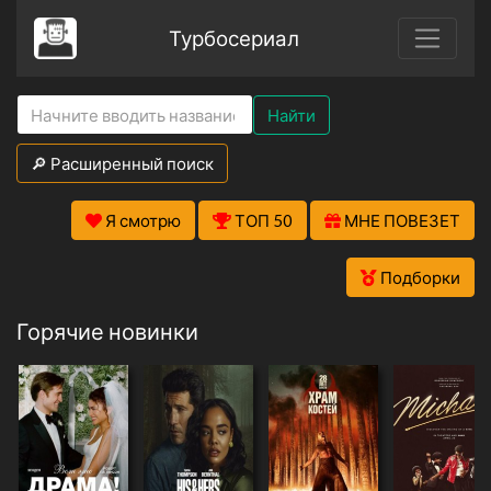
Турбосериал
Найти
🔎 Расширенный поиск
Я смотрю
ТОП 50
МНЕ ПОВЕЗЕТ
Подборки
Горячие новинки