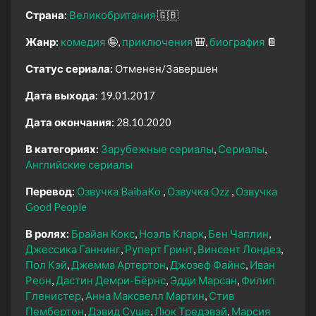
Страна:
Великобритания
🇬🇧
Жанр:
комедия
🤪
приключения
🎒
биография
📔
Статус сериала:
Отменен/Завершен
Дата выхода:
19.01.2017
Дата окончания:
28.10.2020
В категориях:
Зарубежные сериалы
Сериалы
Английские сериалы
Перевод:
Озвучка BaibaKo
Озвучка Ozz
Озвучка
Good People
В ролях:
Брайан Кокс
Ноэль Кларк
Бен Чаплин
Джессика Ганнинг
Руперт Гринт
Винсент Лондез
Пол Кэй
Джемма Артертон
Джозеф Файнс
Иван
Реон
Дастин Демри-Бёрнс
Эдди Марсан
Филип
Гленистер
Анна Максвелл Мартин
Стив
Пембертон
Дэвид Суше
Люк Тредэвэй
Марсия