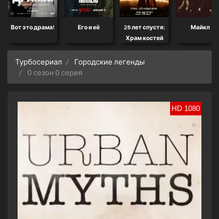
Вот это драма!
Его и её
28 лет спустя:
Майкл
Храм костей
Турбосериал
Городские легенды
0 сезон 0 серия
HD 1080