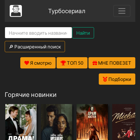
Турбосериал
Найти
🔎 Расширенный поиск
Я смотрю
ТОП 50
МНЕ ПОВЕЗЕТ
Подборки
Горячие новинки