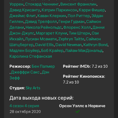
Уоррен
Стокард Ченнинг
Винсент Франклин
Дэвид Крисанту
Кэтрин Паркинсон
Кэрри Фишер
Джеймс Флит
Каван Клеркин
Пол Риттер
Эйдан
Гиллен
Дэвид Трелфолл
Генри Гудман
Саймон
Делани
Никола Рейнольдс
Флоренс Холл
Дэнни
Джон-Джулс
Маргарет Клуни
Тим Штерн
Ози
Икхайл
Лусиан Мсамати
Zephryn Taitte
Саймон
Шатцбергер
David Ellis
David Newman
Kathryn Bond
Мадлен Боуйер
Боб Крайер
Лайам МакДональд
Каролина Стефанская
Режиссер:
Бен Палмер
Рейтинг IMDb:
7.2 из 10
Джеффри Сакс
Дэн
Рейтинг Кинопоиска:
Зефф
7.2 из 10
Студия:
Sky Arts
Дата выхода новых серий:
4 сезон 4 серия
Орсон Уэллс в Норвиче
28 октября 2020