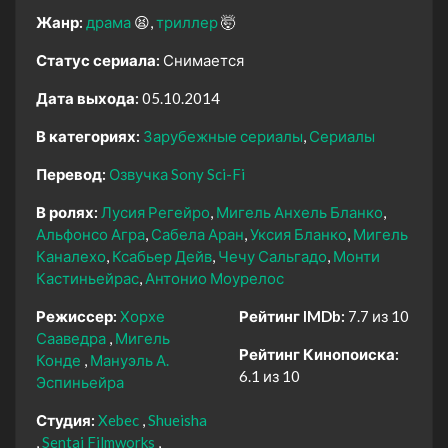
Жанр:
драма
😫
триллер
🤯
Статус сериала:
Снимается
Дата выхода:
05.10.2014
В категориях:
Зарубежные сериалы
Сериалы
Перевод:
Озвучка Sony Sci-Fi
В ролях:
Лусия Регейро
Мигель Анхель Бланко
Альфонсо Агра
Сабела Аран
Уксия Бланко
Мигель
Каналехо
Ксабьер Дейв
Чечу Сальгадо
Монти
Кастиньейрас
Антонио Моурелос
Режиссер:
Хорхе
Рейтинг IMDb:
7.7 из 10
Сааведра
Мигель
Рейтинг Кинопоиска:
Конде
Мануэль А.
6.1 из 10
Эспиньейра
Студия:
Xebec
Shueisha
Sentai Filmworks