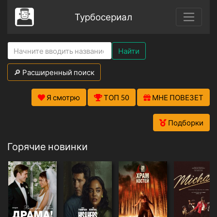
Турбосериал
Найти
🔎 Расширенный поиск
Я смотрю
ТОП 50
МНЕ ПОВЕЗЕТ
Подборки
Горячие новинки