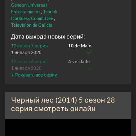
Geneon Universal
Entertainment
Trouble
Darkness Committee
Televisión de Galicia
Дата выхода новых серий:
12 сезон 7 серия
10 de Maio
1 января 2020
12 сезон 6 серия
A verdade
1 января 2020
12 сезон 5 серия
Non estamos tolos
1 января 2020
12 сезон 4 серия
Inimigos reais, amigos
Черный лес (2014) 5 сезон 28
imaxinarios
1 января 2020
серия смотреть онлайн
12 сезон 3 серия
Baixo a pel
1 января 2020
12 сезон 2 серия
Ha ser culpa das árbores