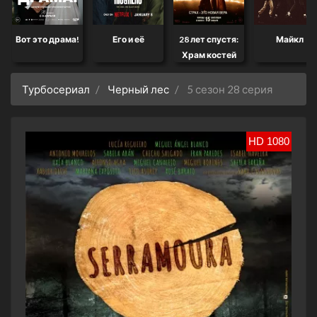
Вот это драма!
Его и её
28 лет спустя:
Майкл
Храм костей
Турбосериал
Черный лес
5 сезон 28 серия
HD 1080