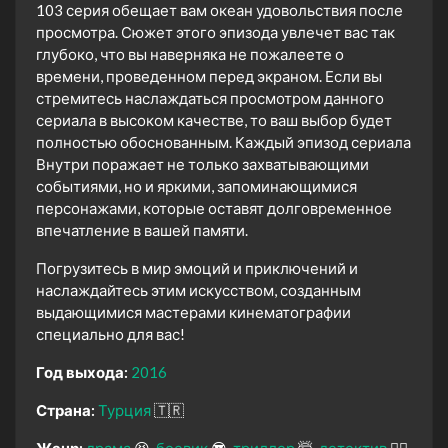
103 серия обещает вам океан удовольствия после
просмотра. Сюжет этого эпизода увлечет вас так
глубоко, что вы наверняка не пожалеете о
времени, проведенном перед экраном. Если вы
стремитесь наслаждаться просмотром данного
сериала в высоком качестве, то ваш выбор будет
полностью обоснованным. Каждый эпизод сериала
Внутри поражает не только захватывающими
событиями, но и яркими, запоминающимися
персонажами, которые оставят долговременное
впечатление в вашей памяти.
Погрузитесь в мир эмоций и приключений и
наслаждайтесь этим искусством, созданным
выдающимися мастерами кинематографии
специально для вас!
Год выхода:
2016
Страна:
Турция
🇹🇷
Жанр:
драма
😫
боевик
😎
триллер
🤯
детектив
🕵️‍♂️