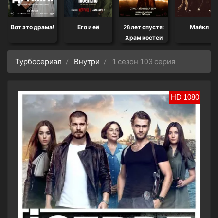
Вот это драма!
Его и её
28 лет спустя:
Майкл
Храм костей
Турбосериал
Внутри
1 сезон 103 серия
HD 1080