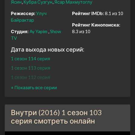
Ясин
Кубра Сузгун
Ясар Махмутоглу
Режиссер:
Улуч
Рейтинг IMDb:
8.1 из 10
Байрактар
Рейтинг Кинопоиска:
Студия:
Ay Yapim
Show
8.3 из 10
TV
Дата выхода новых серий:
1 сезон 114 серия
1 сезон 113 серия
1 сезон 112 серия
1 сезон 111 серия
1 сезон 110 серия
1 сезон 109 серия
Внутри (2016) 1 сезон 103
1 сезон 108 серия
серия смотреть онлайн
1 сезон 107 серия
1 сезон 106 серия