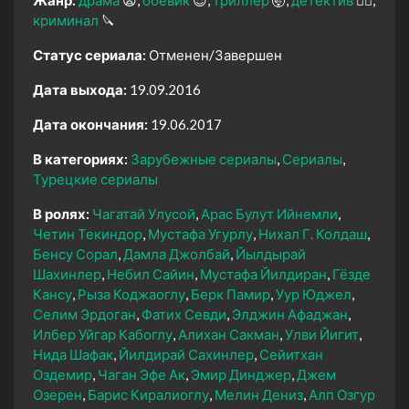
криминал
🔪
Статус сериала:
Отменен/Завершен
Дата выхода:
19.09.2016
Дата окончания:
19.06.2017
В категориях:
Зарубежные сериалы
Сериалы
Турецкие сериалы
В ролях:
Чагатай Улусой
Арас Булут Ийнемли
Четин Текиндор
Мустафа Угурлу
Нихал Г. Колдаш
Бенсу Сорал
Дамла Джолбай
Йылдырай
Шахинлер
Небил Сайин
Мустафа Йилдиран
Гёзде
Кансу
Рыза Коджаоглу
Берк Памир
Уур Юджел
Селим Эрдоган
Фатих Севди
Элджин Афаджан
Илбер Уйгар Кабоглу
Алихан Сакман
Улви Йигит
Нида Шафак
Йилдирай Сахинлер
Сейитхан
Оздемир
Чаган Эфе Ак
Эмир Динджер
Джем
Озерен
Барис Киралиоглу
Мелин Дениз
Алп Озгур