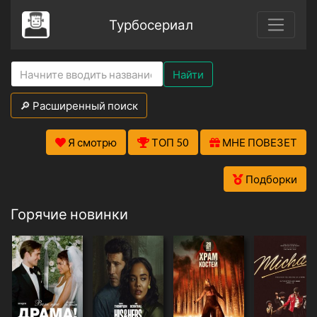
Турбосериал
Найти
🔎 Расширенный поиск
Я смотрю
ТОП 50
МНЕ ПОВЕЗЕТ
Подборки
Горячие новинки