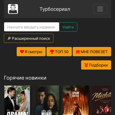
Турбосериал
Найти
🔎 Расширенный поиск
Я смотрю
ТОП 50
МНЕ ПОВЕЗЕТ
Подборки
Горячие новинки