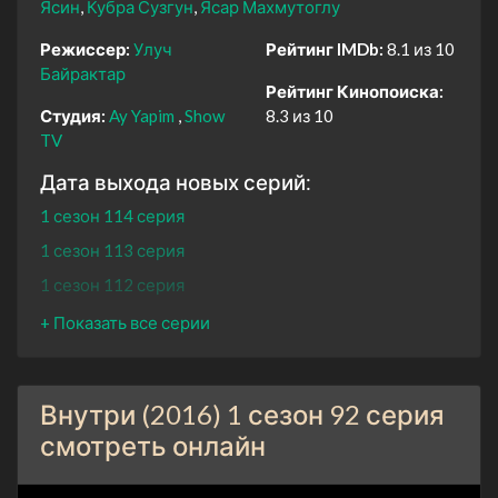
Ясин
Кубра Сузгун
Ясар Махмутоглу
Режиссер:
Улуч
Рейтинг IMDb:
8.1 из 10
Байрактар
Рейтинг Кинопоиска:
Студия:
Ay Yapim
Show
8.3 из 10
TV
Дата выхода новых серий:
1 сезон 114 серия
1 сезон 113 серия
1 сезон 112 серия
1 сезон 111 серия
1 сезон 110 серия
1 сезон 109 серия
Внутри (2016) 1 сезон 92 серия
1 сезон 108 серия
смотреть онлайн
1 сезон 107 серия
1 сезон 106 серия