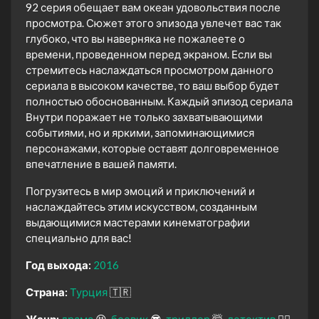
92 серия обещает вам океан удовольствия после
просмотра. Сюжет этого эпизода увлечет вас так
глубоко, что вы наверняка не пожалеете о
времени, проведенном перед экраном. Если вы
стремитесь наслаждаться просмотром данного
сериала в высоком качестве, то ваш выбор будет
полностью обоснованным. Каждый эпизод сериала
Внутри поражает не только захватывающими
событиями, но и яркими, запоминающимися
персонажами, которые оставят долговременное
впечатление в вашей памяти.
Погрузитесь в мир эмоций и приключений и
наслаждайтесь этим искусством, созданным
выдающимися мастерами кинематографии
специально для вас!
Год выхода:
2016
Страна:
Турция
🇹🇷
Жанр:
драма
😫
боевик
😎
триллер
🤯
детектив
🕵️‍♂️