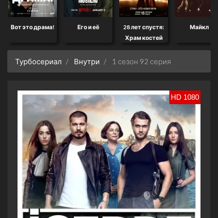
Вот это драма!
Его и её
28 лет спустя:
Майкл
Храм костей
Турбосериал
Внутри
1 сезон 92 серия
HD 1080