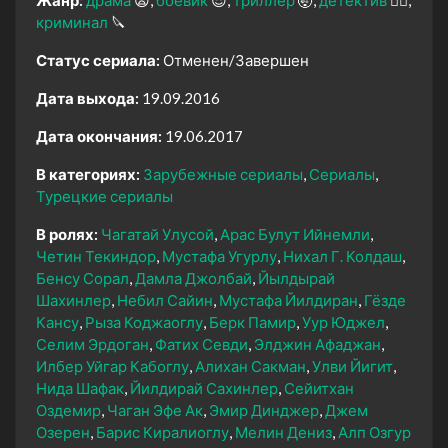
криминал
🔪
Статус сериала:
Отменен/Завершен
Дата выхода:
19.09.2016
Дата окончания:
19.06.2017
В категориях:
Зарубежные сериалы
Сериалы
Турецкие сериалы
В ролях:
Чагатай Улусой
Арас Булут Ийнемли
Четин Текиндор
Мустафа Угурлу
Нихал Г. Колдаш
Бенсу Сорал
Дамла Джолбай
Йылдырай
Шахинлер
Небил Сайин
Мустафа Йилдиран
Гёзде
Кансу
Рыза Коджаоглу
Берк Памир
Уур Юджел
Селим Эрдоган
Фатих Севди
Элджин Афаджан
Илбер Уйгар Кабоглу
Алихан Сакман
Улви Йигит
Нида Шафак
Йилдирай Сахинлер
Сейитхан
Оздемир
Чаган Эфе Ак
Эмир Динджер
Джем
Озерен
Барис Киралиоглу
Мелин Дениз
Алп Озгур