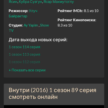
Ясин
Кубра Сузгун
Ясар Махмутоглу
Режиссер:
Улуч
Рейтинг IMDb:
8.1 из 10
Байрактар
Рейтинг Кинопоиска:
Студия:
Ay Yapim
Show
8.3 из 10
TV
Дата выхода новых серий:
1 сезон 114 серия
1 сезон 113 серия
1 сезон 112 серия
1 сезон 111 серия
1 сезон 110 серия
1 сезон 109 серия
Внутри (2016) 1 сезон 89 серия
1 сезон 108 серия
смотреть онлайн
1 сезон 107 серия
1 сезон 106 серия