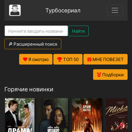
Турбосериал
Найти
🔎 Расширенный поиск
Я смотрю
ТОП 50
МНЕ ПОВЕЗЕТ
Подборки
Горячие новинки