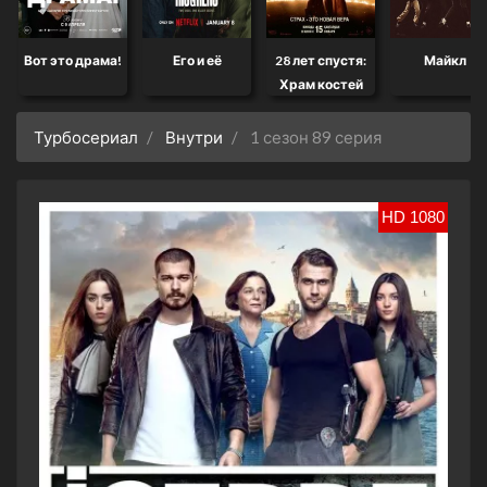
Вот это драма!
Его и её
28 лет спустя:
Майкл
Храм костей
Турбосериал
Внутри
1 сезон 89 серия
HD 1080