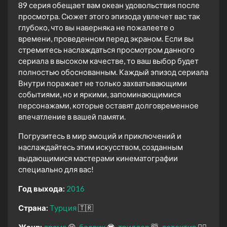
89 серия обещает вам океан удовольствия после
просмотра. Сюжет этого эпизода увлечет вас так
глубоко, что вы наверняка не пожалеете о
времени, проведенном перед экраном. Если вы
стремитесь наслаждаться просмотром данного
сериала в высоком качестве, то ваш выбор будет
полностью обоснованным. Каждый эпизод сериала
Внутри поражает не только захватывающими
событиями, но и яркими, запоминающимися
персонажами, которые оставят долговременное
впечатление в вашей памяти.
Погрузитесь в мир эмоций и приключений и
наслаждайтесь этим искусством, созданным
выдающимися мастерами кинематографии
специально для вас!
Год выхода:
2016
Страна:
Турция
🇹🇷
Жанр:
драма
😫
боевик
😎
триллер
🤯
детектив
🕵️‍♂️