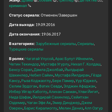
криминал
🔪
Статус сериала:
Отменен/Завершен
Дата выхода:
19.09.2016
Дата окончания:
19.06.2017
В категориях:
Зарубежные сериалы
Сериалы
Турецкие сериалы
В ролях:
Чагатай Улусой
Арас Булут Ийнемли
Четин Текиндор
Мустафа Угурлу
Нихал Г. Колдаш
Бенсу Сорал
Дамла Джолбай
Йылдырай
Шахинлер
Небил Сайин
Мустафа Йилдиран
Гёзде
Кансу
Рыза Коджаоглу
Берк Памир
Уур Юджел
Селим Эрдоган
Фатих Севди
Элджин Афаджан
Илбер Уйгар Кабоглу
Алихан Сакман
Улви Йигит
Нида Шафак
Йилдирай Сахинлер
Сейитхан
Оздемир
Чаган Эфе Ак
Эмир Динджер
Джем
Озерен
Барис Киралиоглу
Мелин Дениз
Алп Озгур