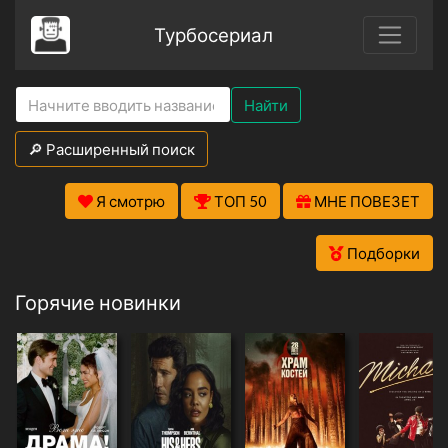
Турбосериал
Найти
🔎 Расширенный поиск
Я смотрю
ТОП 50
МНЕ ПОВЕЗЕТ
Подборки
Горячие новинки