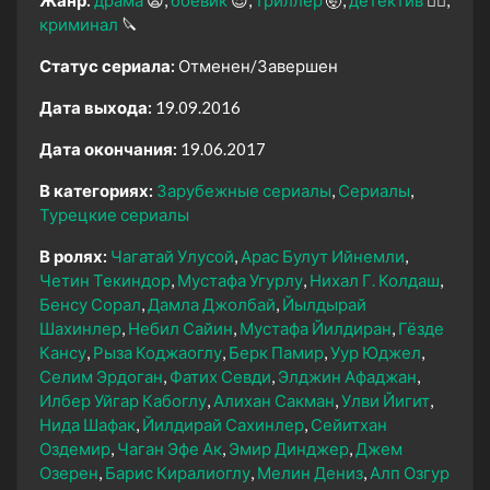
криминал
🔪
Статус сериала:
Отменен/Завершен
Дата выхода:
19.09.2016
Дата окончания:
19.06.2017
В категориях:
Зарубежные сериалы
Сериалы
Турецкие сериалы
В ролях:
Чагатай Улусой
Арас Булут Ийнемли
Четин Текиндор
Мустафа Угурлу
Нихал Г. Колдаш
Бенсу Сорал
Дамла Джолбай
Йылдырай
Шахинлер
Небил Сайин
Мустафа Йилдиран
Гёзде
Кансу
Рыза Коджаоглу
Берк Памир
Уур Юджел
Селим Эрдоган
Фатих Севди
Элджин Афаджан
Илбер Уйгар Кабоглу
Алихан Сакман
Улви Йигит
Нида Шафак
Йилдирай Сахинлер
Сейитхан
Оздемир
Чаган Эфе Ак
Эмир Динджер
Джем
Озерен
Барис Киралиоглу
Мелин Дениз
Алп Озгур