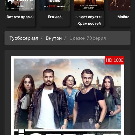
Вот это драма!
Его и её
28 лет спустя:
Майкл
Храм костей
Турбосериал
Внутри
1 сезон 73 серия
HD 1080