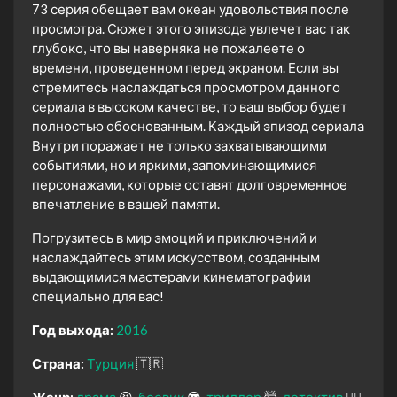
73 серия обещает вам океан удовольствия после
просмотра. Сюжет этого эпизода увлечет вас так
глубоко, что вы наверняка не пожалеете о
времени, проведенном перед экраном. Если вы
стремитесь наслаждаться просмотром данного
сериала в высоком качестве, то ваш выбор будет
полностью обоснованным. Каждый эпизод сериала
Внутри поражает не только захватывающими
событиями, но и яркими, запоминающимися
персонажами, которые оставят долговременное
впечатление в вашей памяти.
Погрузитесь в мир эмоций и приключений и
наслаждайтесь этим искусством, созданным
выдающимися мастерами кинематографии
специально для вас!
Год выхода:
2016
Страна:
Турция
🇹🇷
Жанр:
драма
😫
боевик
😎
триллер
🤯
детектив
🕵️‍♂️