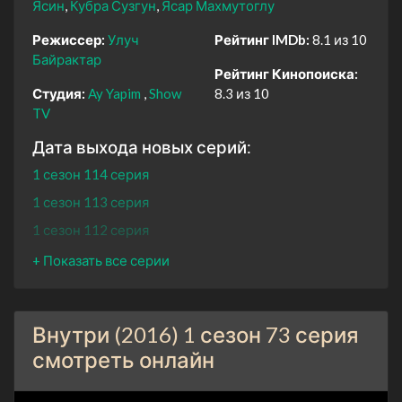
Ясин
Кубра Сузгун
Ясар Махмутоглу
Режиссер:
Улуч
Рейтинг IMDb:
8.1 из 10
Байрактар
Рейтинг Кинопоиска:
Студия:
Ay Yapim
Show
8.3 из 10
TV
Дата выхода новых серий:
1 сезон 114 серия
1 сезон 113 серия
1 сезон 112 серия
1 сезон 111 серия
1 сезон 110 серия
1 сезон 109 серия
Внутри (2016) 1 сезон 73 серия
1 сезон 108 серия
смотреть онлайн
1 сезон 107 серия
1 сезон 106 серия