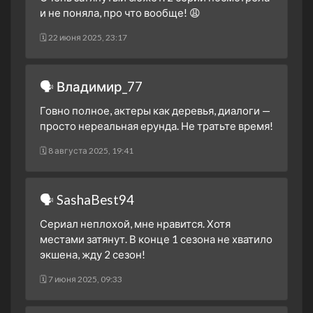
и не поняла, про что вообще! 😩
24 января 2024
1 сезон 13 серия
Episode 13
🗓 22 июня 2025, 23:17
24 января 2024
1 сезон 12 серия
Episode 12
🗣 Владимир_77
23 января 2024
1 сезон 11 серия
Episode 11
Говно полное, актеры как деревья, диалоги —
23 января 2024
просто нереальная ерунда. Не тратьте время!
1 сезон 10 серия
Episode 10
🗓 8 августа 2025, 19:41
19 января 2024
1 сезон 9 серия
Episode 9
19 января 2024
🗣 SashaBest94
1 сезон 8 серия
Episode 8
Сериал неплохой, мне нравится. Хотя
18 января 2024
местами затянут. В конце 1 сезона не хватило
1 сезон 7 серия
Episode 7
экшена, жду 2 сезон!
18 января 2024
🗓 7 июня 2025, 09:33
1 сезон 6 серия
Episode 6
17 января 2024