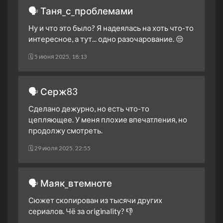
1 сезон 5 серия
Episode 5
🗣 Таня_с_проблемами
17 января 2024
Ну и что это было? Я надеялась на хоть что-то
1 сезон 4 серия
Episode 4
интересное, а тут... одно разочарование. 😒
16 января 2024
🗓 5 июня 2025, 18:13
1 сезон 3 серия
Episode 3
16 января 2024
1 сезон 2 серия
Episode 2
🗣 Серж83
16 января 2024
Сделано дежурно, но есть что-то
1 сезон 1 серия
Episode 1
цепляющее. У меня плохие впечатления, но
16 января 2024
продолжу смотреть.
🗓 29 июля 2025, 22:55
🗣 Маяк_втемноте
Сюжет скопирован из тысячи других
сериалов. Чё за originality? 👎