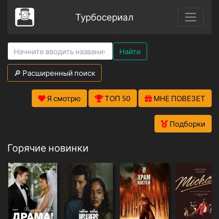
Турбосериал
Найти
🔎 Расширенный поиск
Я смотрю
ТОП 50
МНЕ ПОВЕЗЕТ
Подборки
Горячие новинки