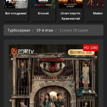
Вот это драма!
Его и её
28 лет спустя:
Майкл
Храм костей
Турбосериал
19-й этаж
1 сезон 18 серия
HD 1080