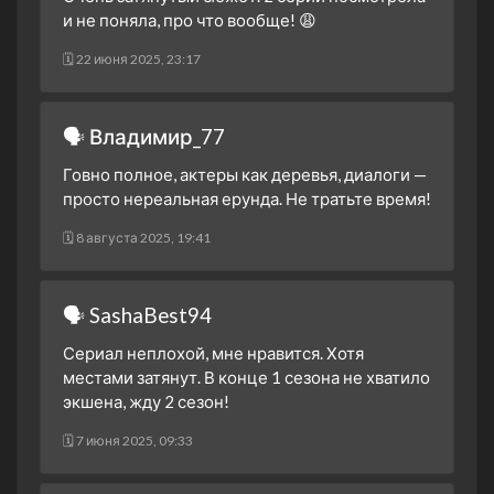
и не поняла, про что вообще! 😩
24 января 2024
1 сезон 13 серия
Episode 13
🗓 22 июня 2025, 23:17
24 января 2024
1 сезон 12 серия
Episode 12
🗣 Владимир_77
23 января 2024
1 сезон 11 серия
Episode 11
Говно полное, актеры как деревья, диалоги —
23 января 2024
просто нереальная ерунда. Не тратьте время!
1 сезон 10 серия
Episode 10
🗓 8 августа 2025, 19:41
19 января 2024
1 сезон 9 серия
Episode 9
19 января 2024
🗣 SashaBest94
1 сезон 8 серия
Episode 8
Сериал неплохой, мне нравится. Хотя
18 января 2024
местами затянут. В конце 1 сезона не хватило
1 сезон 7 серия
Episode 7
экшена, жду 2 сезон!
18 января 2024
🗓 7 июня 2025, 09:33
1 сезон 6 серия
Episode 6
17 января 2024