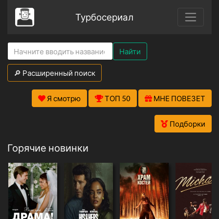
Турбосериал
Найти
🔎 Расширенный поиск
Я смотрю
ТОП 50
МНЕ ПОВЕЗЕТ
Подборки
Горячие новинки