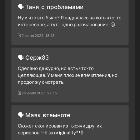
1 сезон 5 серия
Episode 5
🗣 Таня_с_проблемами
17 января 2024
Ну и что это было? Я надеялась на хоть что-то
1 сезон 4 серия
Episode 4
интересное, а тут... одно разочарование. 😒
16 января 2024
🗓 5 июня 2025, 18:13
1 сезон 3 серия
Episode 3
16 января 2024
1 сезон 2 серия
Episode 2
🗣 Серж83
16 января 2024
Сделано дежурно, но есть что-то
1 сезон 1 серия
Episode 1
цепляющее. У меня плохие впечатления, но
16 января 2024
продолжу смотреть.
🗓 29 июля 2025, 22:55
🗣 Маяк_втемноте
Сюжет скопирован из тысячи других
сериалов. Чё за originality? 👎