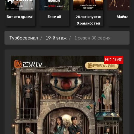
Вот это драма!
Его и её
28 лет спустя:
Майкл
Храм костей
Турбосериал
19-й этаж
1 сезон 30 серия
HD 1080