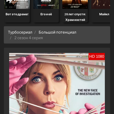
Вот это драма!
Его и её
28 лет спустя:
Майкл
Храм костей
Турбосериал
Большой потенциал
2 сезон 4 серия
HD 1080