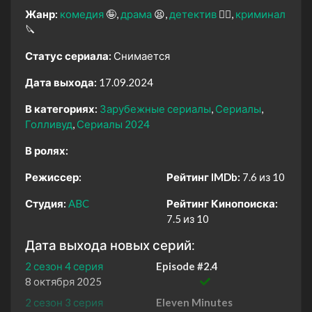
Жанр:
комедия
🤪
драма
😫
детектив
🕵️‍♂️
криминал
🔪
Статус сериала:
Снимается
Дата выхода:
17.09.2024
В категориях:
Зарубежные сериалы
Сериалы
Голливуд
Сериалы 2024
В ролях:
Режиссер:
Рейтинг IMDb:
7.6 из 10
Студия:
ABC
Рейтинг Кинопоиска:
7.5 из 10
Дата выхода новых серий:
2 сезон 4 серия
Episode #2.4
8 октября 2025
2 сезон 3 серия
Eleven Minutes