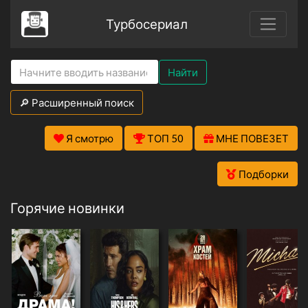
Турбосериал
Найти
🔎 Расширенный поиск
Я смотрю
ТОП 50
МНЕ ПОВЕЗЕТ
Подборки
Горячие новинки