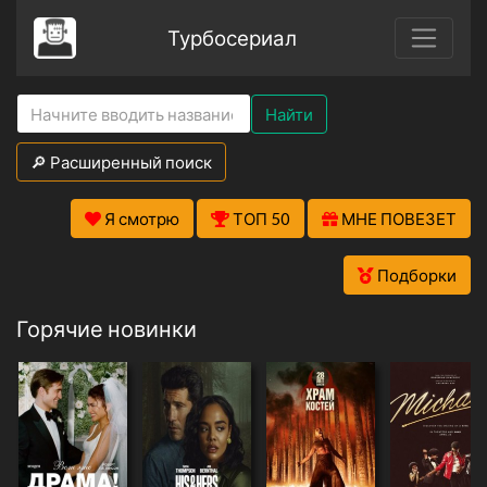
Турбосериал
Найти
🔎 Расширенный поиск
Я смотрю
ТОП 50
МНЕ ПОВЕЗЕТ
Подборки
Горячие новинки