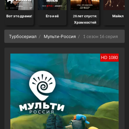
Вот это драма!
Его и её
28 лет спустя:
Майкл
Храм костей
Турбосериал
Мульти-Россия
1 сезон 16 серия
HD 1080