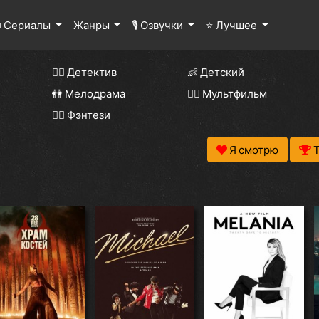
 Сериалы
Жанры
🎙 Озвучки
⭐ Лучшее
🕵️‍♂️ Детектив
👶 Детский
👫 Мелодрама
🧚‍♀️ Мультфильм
🧝‍♂️ Фэнтези
Я смотрю