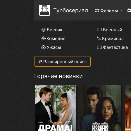
Турбосериал
🎞 Фильмы

😎 Боевик
👨‍✈️ Военный
🤪 Комедия
🔪 Криминал
😱 Ужасы
🧙‍♀️ Фантастика
🔎 Расширенный поиск
Горячие новинки