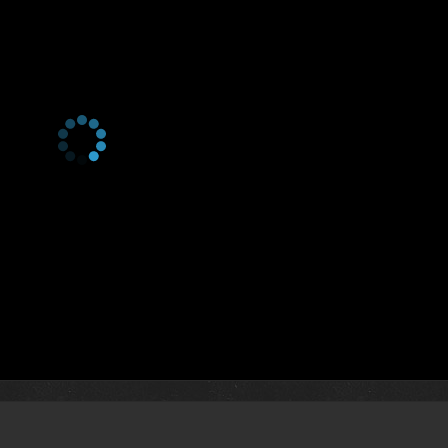
1 сезон 39 серия
Магнитогорск (Челябинска
область)
1 сезон 38 серия
Ханты-Мансийский
Автономный Округ
1 сезон 37 серия
Таймыр (Красноярский край
1 сезон 36 серия
Чувашская Республика
1 сезон 35 серия
Архангельская область
1 сезон 34 серия
Республика Карелия
1 сезон 33 серия
Республика Калмыкия
1 сезон 32 серия
Новгородская область
1 сезон 31 серия
Иркутская область
1 сезон 30 серия
Республика Башкортостан
1 сезон 29 серия
Вологодская область
1 сезон 28 серия
РСО-Алания
1 сезон 27 серия
Республика Бурятия
1 сезон 26 серия
Российская Федерация