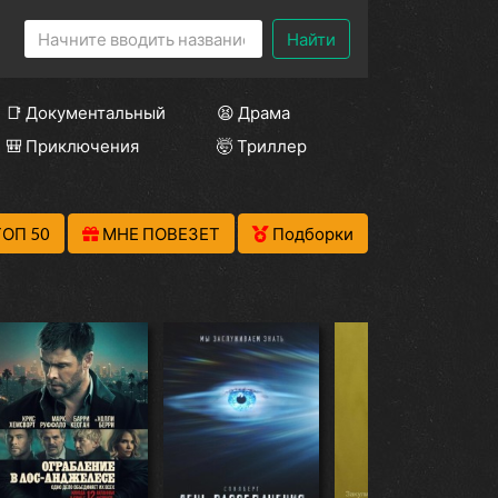
Найти
📑 Документальный
😫 Драма
🎒 Приключения
🤯 Триллер
ТОП 50
МНЕ ПОВЕЗЕТ
Подборки