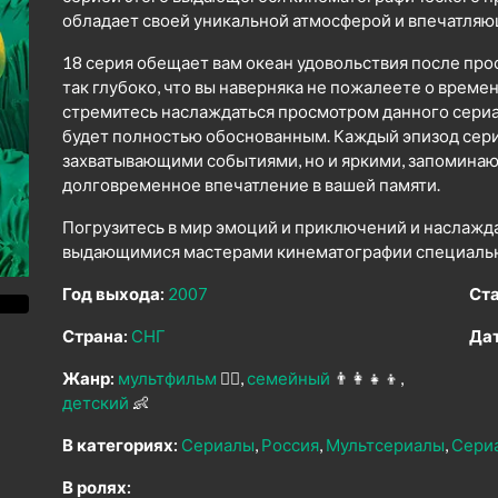
обладает своей уникальной атмосферой и впечатля
18 серия обещает вам океан удовольствия после про
так глубоко, что вы наверняка не пожалеете о време
стремитесь наслаждаться просмотром данного сериал
будет полностью обоснованным. Каждый эпизод сери
захватывающими событиями, но и яркими, запомина
долговременное впечатление в вашей памяти.
Погрузитесь в мир эмоций и приключений и наслажд
выдающимися мастерами кинематографии специально
Год выхода:
2007
Ста
Страна:
СНГ
Дат
Жанр:
мультфильм
🧚‍♀️
семейный
👨‍👩‍👧‍👦
детский
👶
В категориях:
Сериалы
Россия
Мультсериалы
Сери
В ролях: