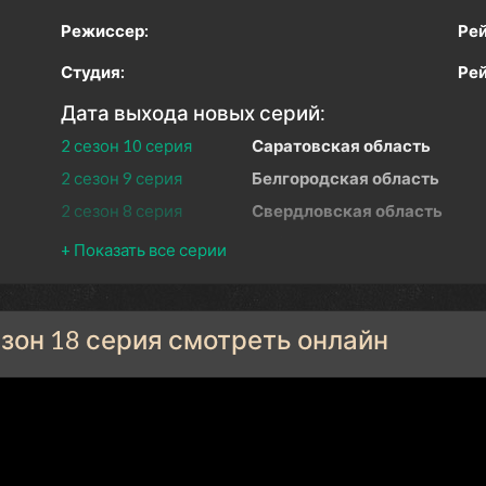
Режиссер:
Рей
Студия:
Рей
Дата выхода новых серий:
2 сезон 10 серия
Саратовская область
2 сезон 9 серия
Белгородская область
2 сезон 8 серия
Свердловская область
2 сезон 7 серия
Хабаровский край
2 сезон 6 серия
Республика Марий Эл
2 сезон 5 серия
Республика Дагестан
езон 18 серия смотреть онлайн
2 сезон 4 серия
Чукотский автономный окр
2 сезон 3 серия
Орловская область
2 сезон 2 серия
Ярославская область
2 сезон 1 серия
Республика Карачаево-
Черкесия