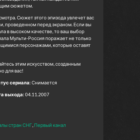
ющим сюжетом.
смотра. Сюжет этого эпизода увлечет вас
ни, проведенном перед экраном. Если вы
а в высоком качестве, то ваш выбор
ала Мульти-Россия поражает не только
ющимися персонажами, которые оставят
айтесь этим искусством, созданным
 для вас!
тус сериала:
Снимается
а выхода:
04.11.2007
алы стран СНГ
Первый канал