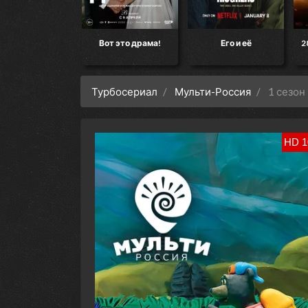
кт «Конец света»
Вот это драма!
Его и её
2
Турбосериал
Мульти-Россия
1 сезон
HD 1