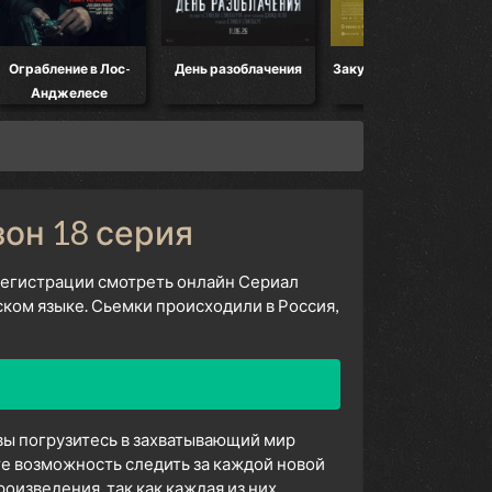
Ограбление в Лос-
День разоблачения
Закулисье реальности
Анджелесе
зон 18 серия
 регистрации смотреть онлайн Сериал
ском языке. Сьемки происходили в Россия,
 вы погрузитесь в захватывающий мир
е возможность следить за каждой новой
изведения, так как каждая из них