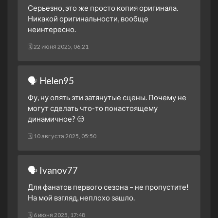
3 апреля 2025
Серьезно, это же просто копия оригинала.
1 сезон 15 серия
Game Face
Никакой оригинальности, вообще
13 марта 2025
неинтересно.
1 сезон 14 серия
Game Day
🗓 22 июня 2025, 06:21
6 марта 2025
1 сезон 13 серия
Pregame
27 февраля 2025
🗣 Helen95
1 сезон 12 серия
This is That Moment
Фу, ну опять эти затянутые сцены. Почему не
20 февраля 2025
могут сделать что-то понастоящему
1 сезон 11 серия
A Traitor in Thine Own
динамичное? 😒
House
🗓 10 августа 2025, 05:50
13 февраля 2025
1 сезон 10 серия
Crash Helmets On
6 февраля 2025
🗣 Ivanov77
1 сезон 9 серия
Friends
Для фанатов первого сезона – не пропустите!
30 января 2025
На мой взгляд, неплохо зашло.
1 сезон 8 серия
No, No Monsters
12 декабря 2024
🗓 6 июня 2025, 17:48