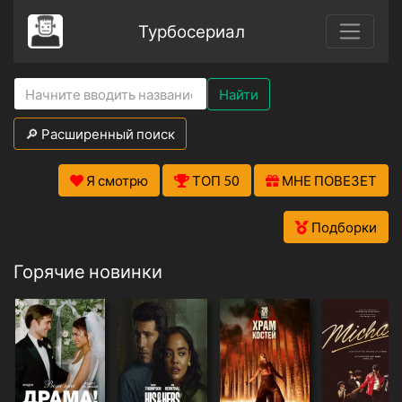
Турбосериал
Найти
🔎 Расширенный поиск
Я смотрю
ТОП 50
МНЕ ПОВЕЗЕТ
Подборки
Горячие новинки