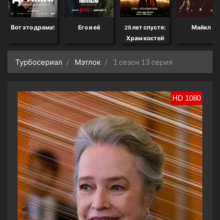
Вот это драма!
Его и её
28 лет спустя:
Майкл
Храм костей
Турбосериал
Мэтлок
1 сезон 13 серия
HD 1080