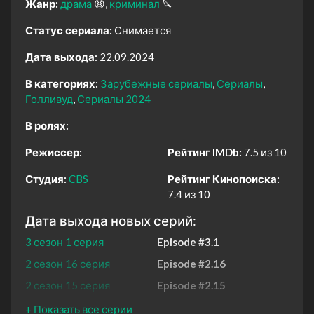
Жанр:
драма
😫
криминал
🔪
Статус сериала:
Снимается
Дата выхода:
22.09.2024
В категориях:
Зарубежные сериалы
Сериалы
Голливуд
Сериалы 2024
В ролях:
Режиссер:
Рейтинг IMDb:
7.5 из 10
Студия:
CBS
Рейтинг Кинопоиска:
7.4 из 10
Дата выхода новых серий:
3 сезон 1 серия
Episode #3.1
2 сезон 16 серия
Episode #2.16
2 сезон 15 серия
Episode #2.15
2 сезон 14 серия
Episode #2.14