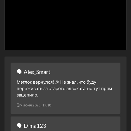
30 октября 2025
2 сезон 3 серия
Tomorrow Is Still
Tomorrow
23 октября 2025
2 сезон 2 серия
Another Matlock
16 октября 2025
2 сезон 1 серия
The Before Times
12 октября 2025
1 сезон 19 серия
Tricks of the Trade - Part
🗣 Alex_Smart
Two
17 апреля 2025
Мэтлок вернулся! 🎉 Не знал, что буду
переживать за старого адвоката, но тут прям
1 сезон 18 серия
Tricks of the Trade - Part
зацепило.
One
17 апреля 2025
🗓 9 июня 2025, 17:18
1 сезон 17 серия
I Was That, Too
10 апреля 2025
🗣 Dima123
1 сезон 16 серия
The Johnson Case