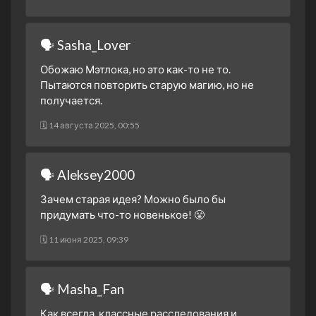
1 сезон 7 серия
Belly of the Beast
5 декабря 2024
🗣 Sasha_Lover
1 сезон 6 серия
Sixteen Steps
14 ноября 2024
Обожаю Мэтлока, но это как-то не то.
Пытаются повторить старую магию, но не
1 сезон 5 серия
Claws
получается.
7 ноября 2024
1 сезон 4 серия
🗓 14 августа 2025, 00:55
The Rabbit and the Hawk
31 октября 2024
1 сезон 3 серия
A Guy Named Greg
🗣 Aleksey2000
24 октября 2024
Зачем старая идея? Можно было бы
1 сезон 2 серия
Rome, in a Day
придумать что-то новенькое! 😤
17 октября 2024
1 сезон 1 серия
Pilot
🗓 11 июня 2025, 09:39
22 сентября 2024
🗣 Masha_Fan
Как всегда, классные расследования и