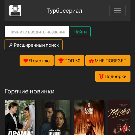
Турбосериал
Найти
🔎 Расширенный поиск
Я смотрю
ТОП 50
МНЕ ПОВЕЗЕТ
Подборки
Горячие новинки