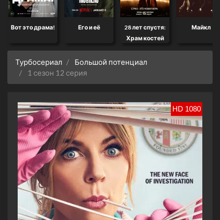
Вот это драма!
Его и её
28 лет спустя:
Майкл
Храм костей
Турбосериал
Большой потенциал
1 сезон 12 серия
HD 1080