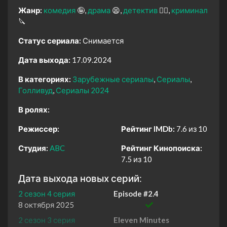
Жанр:
комедия
🤪
драма
😫
детектив
🕵️‍♂️
криминал
🔪
Статус сериала:
Снимается
Дата выхода:
17.09.2024
В категориях:
Зарубежные сериалы
Сериалы
Голливуд
Сериалы 2024
В ролях:
Режиссер:
Рейтинг IMDb:
7.6 из 10
Студия:
ABC
Рейтинг Кинопоиска:
7.5 из 10
Дата выхода новых серий:
2 сезон 4 серия
Episode #2.4
8 октября 2025
2 сезон 3 серия
Eleven Minutes