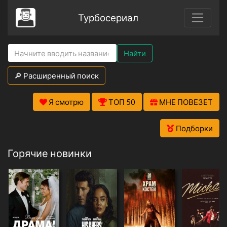
Турбосериал
Найти
🔎 Расширенный поиск
Я смотрю
ТОП 50
МНЕ ПОВЕЗЕТ
Подборки
Горячие новинки