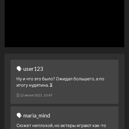
1 сезон 7 серия
The Man from Grozny
1 января 2024
1 сезон 6 серия
The Girl Who Cried
Pregnant
1 января 2024
1 сезон 5 серия
The Haunted Marine
1 января 2024
1 сезон 4 серия
The Killer Bride
1 января 2024
1 сезон 3 серия
🗣 user123
The Lost Biker
1 января 2024
Ну и что это было? Ожидал большего, а по
1 сезон 2 серия
The Disembodied Woman
итогу нудятина. ⏳
1 января 2024
🗓 12 июня 2025, 10:47
1 сезон 1 серия
Pilot
1 января 2024
🗣 maria_mind
Сюжет неплохой, но актеры играют как-то