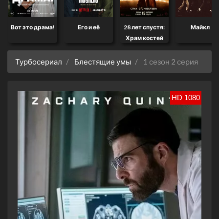
Вот это драма!
Его и её
28 лет спустя:
Майкл
Храм костей
Турбосериал
Блестящие умы
1 сезон 2 серия
HD 1080