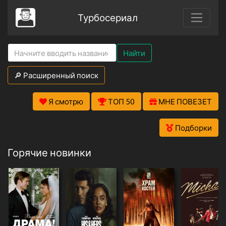
Турбосериал
Найти
🔎 Расширенный поиск
Я смотрю
ТОП 50
МНЕ ПОВЕЗЕТ
Подборки
Горячие новинки