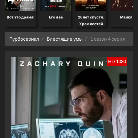
Вот это драма!
Его и её
28 лет спустя:
Майкл
Храм костей
Турбосериал
Блестящие умы
1 сезон 4 серия
HD 1080