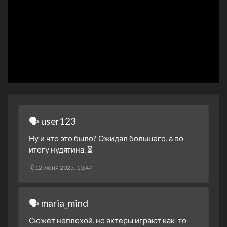
1 сезон 7 серия
The Man from Grozny
1 января 2024
1 сезон 6 серия
The Girl Who Cried
Pregnant
1 января 2024
1 сезон 5 серия
The Haunted Marine
1 января 2024
1 сезон 4 серия
The Killer Bride
1 января 2024
1 сезон 3 серия
🗣 user123
The Lost Biker
1 января 2024
Ну и что это было? Ожидал большего, а по
1 сезон 2 серия
The Disembodied Woman
итогу нудятина. ⏳
1 января 2024
🗓 12 июня 2025, 10:47
1 сезон 1 серия
Pilot
1 января 2024
🗣 maria_mind
Сюжет неплохой, но актеры играют как-то