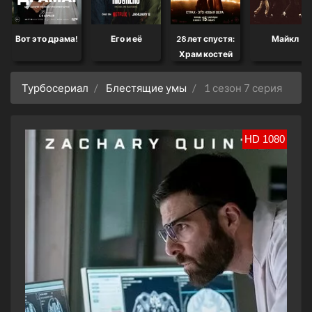
Вот это драма!
Его и её
28 лет спустя:
Майкл
Храм костей
Турбосериал
Блестящие умы
1 сезон 7 серия
HD 1080