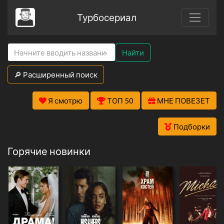
Турбосериал
Найти
🔎 Расширенный поиск
Я смотрю
ТОП 50
МНЕ ПОВЕЗЕТ
Подборки
Горячие новинки