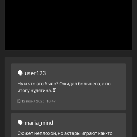
1 сезон 7 серия
The Man from Grozny
1 января 2024
1 сезон 6 серия
The Girl Who Cried
Pregnant
1 января 2024
1 сезон 5 серия
The Haunted Marine
1 января 2024
1 сезон 4 серия
The Killer Bride
1 января 2024
1 сезон 3 серия
🗣 user123
The Lost Biker
1 января 2024
Ну и что это было? Ожидал большего, а по
1 сезон 2 серия
The Disembodied Woman
итогу нудятина. ⏳
1 января 2024
🗓 12 июня 2025, 10:47
1 сезон 1 серия
Pilot
1 января 2024
🗣 maria_mind
Сюжет неплохой, но актеры играют как-то