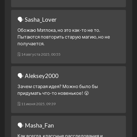
1 сезон 7 серия
Belly of the Beast
5 декабря 2024
🗣 Sasha_Lover
1 сезон 6 серия
Sixteen Steps
14 ноября 2024
Обожаю Мэтлока, но это как-то не то.
Пытаются повторить старую магию, но не
1 сезон 5 серия
Claws
получается.
7 ноября 2024
1 сезон 4 серия
🗓 14 августа 2025, 00:55
The Rabbit and the Hawk
31 октября 2024
1 сезон 3 серия
A Guy Named Greg
🗣 Aleksey2000
24 октября 2024
Зачем старая идея? Можно было бы
1 сезон 2 серия
Rome, in a Day
придумать что-то новенькое! 😤
17 октября 2024
1 сезон 1 серия
Pilot
🗓 11 июня 2025, 09:39
22 сентября 2024
🗣 Masha_Fan
Как всегда, классные расследования и