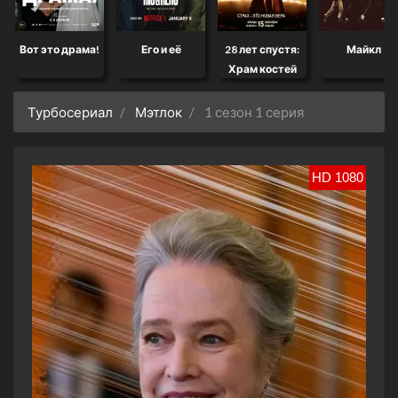
Вот это драма!
Его и её
28 лет спустя:
Майкл
Храм костей
Турбосериал
Мэтлок
1 сезон 1 серия
HD 1080