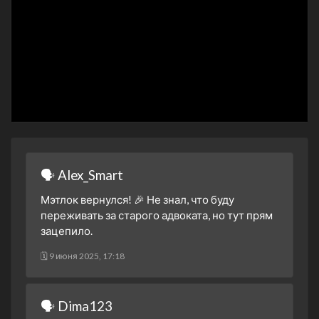
30 октября 2025
2 сезон 3 серия
Tomorrow Is Still
Tomorrow
23 октября 2025
2 сезон 2 серия
Another Matlock
16 октября 2025
2 сезон 1 серия
The Before Times
12 октября 2025
1 сезон 19 серия
Tricks of the Trade - Part
🗣 Alex_Smart
Two
17 апреля 2025
Мэтлок вернулся! 🎉 Не знал, что буду
переживать за старого адвоката, но тут прям
1 сезон 18 серия
Tricks of the Trade - Part
зацепило.
One
17 апреля 2025
🗓 9 июня 2025, 17:18
1 сезон 17 серия
I Was That, Too
10 апреля 2025
🗣 Dima123
1 сезон 16 серия
The Johnson Case