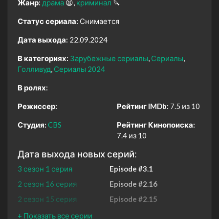
Жанр:
драма
😫
криминал
🔪
Статус сериала:
Снимается
Дата выхода:
22.09.2024
В категориях:
Зарубежные сериалы
Сериалы
Голливуд
Сериалы 2024
В ролях:
Режиссер:
Рейтинг IMDb:
7.5 из 10
Студия:
CBS
Рейтинг Кинопоиска:
7.4 из 10
Дата выхода новых серий:
3 сезон 1 серия
Episode #3.1
2 сезон 16 серия
Episode #2.16
2 сезон 15 серия
Episode #2.15
2 сезон 14 серия
Episode #2.14