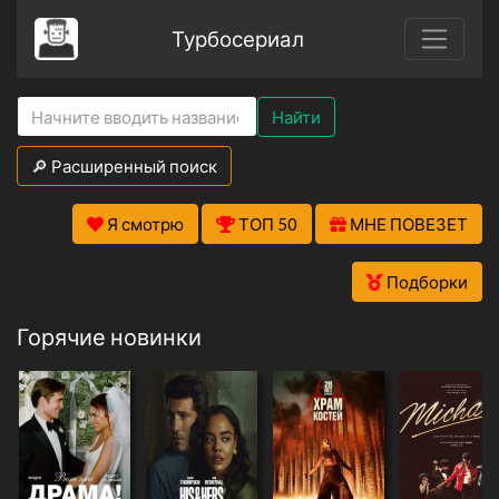
Турбосериал
Найти
🔎 Расширенный поиск
Я смотрю
ТОП 50
МНЕ ПОВЕЗЕТ
Подборки
Горячие новинки