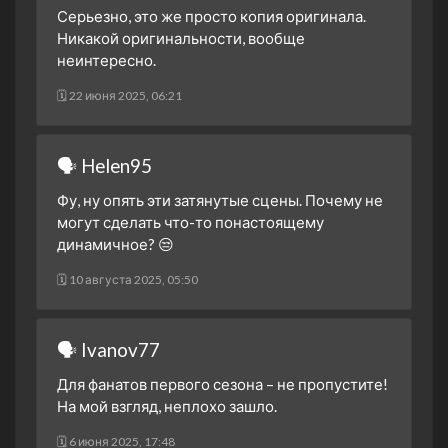
3 апреля 2025
Серьезно, это же просто копия оригинала.
1 сезон 15 серия
Game Face
Никакой оригинальности, вообще
13 марта 2025
неинтересно.
1 сезон 14 серия
Game Day
🗓 22 июня 2025, 06:21
6 марта 2025
1 сезон 13 серия
Pregame
27 февраля 2025
🗣 Helen95
1 сезон 12 серия
This is That Moment
Фу, ну опять эти затянутые сцены. Почему не
20 февраля 2025
могут сделать что-то понастоящему
1 сезон 11 серия
A Traitor in Thine Own
динамичное? 😒
House
🗓 10 августа 2025, 05:50
13 февраля 2025
1 сезон 10 серия
Crash Helmets On
6 февраля 2025
🗣 Ivanov77
1 сезон 9 серия
Friends
Для фанатов первого сезона – не пропустите!
30 января 2025
На мой взгляд, неплохо зашло.
1 сезон 8 серия
No, No Monsters
12 декабря 2024
🗓 6 июня 2025, 17:48