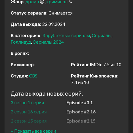
Жанр:
драма
😫
криминал
🔪
Статус сериала:
Снимается
Дата выхода:
22.09.2024
В категориях:
Зарубежные сериалы
Сериалы
Голливуд
Сериалы 2024
В ролях:
Режиссер:
Рейтинг IMDb:
7.5 из 10
Студия:
CBS
Рейтинг Кинопоиска:
7.4 из 10
Дата выхода новых серий:
3 сезон 1 серия
Episode #3.1
2 сезон 16 серия
Episode #2.16
2 сезон 15 серия
Episode #2.15
2 сезон 14 серия
Episode #2.14