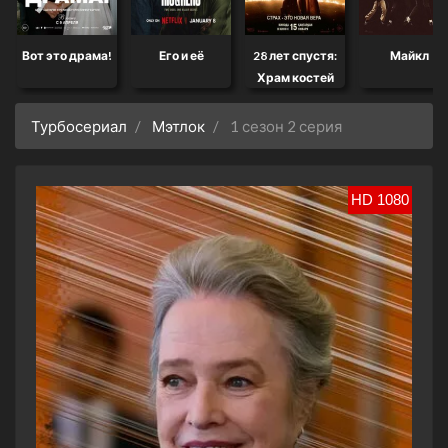
Вот это драма!
Его и её
28 лет спустя:
Майкл
Храм костей
Турбосериал
Мэтлок
1 сезон 2 серия
HD 1080