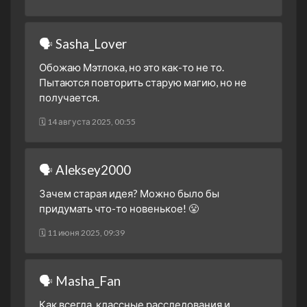
1 сезон 7 серия
Belly of the Beast
5 декабря 2024
🗣 Sasha_Lover
1 сезон 6 серия
Sixteen Steps
14 ноября 2024
Обожаю Мэтлока, но это как-то не то.
Пытаются повторить старую магию, но не
1 сезон 5 серия
Claws
получается.
7 ноября 2024
1 сезон 4 серия
🗓 14 августа 2025, 00:55
The Rabbit and the Hawk
31 октября 2024
1 сезон 3 серия
A Guy Named Greg
🗣 Aleksey2000
24 октября 2024
Зачем старая идея? Можно было бы
1 сезон 2 серия
Rome, in a Day
придумать что-то новенькое! 😤
17 октября 2024
1 сезон 1 серия
Pilot
🗓 11 июня 2025, 09:39
22 сентября 2024
🗣 Masha_Fan
Как всегда, классные расследования и