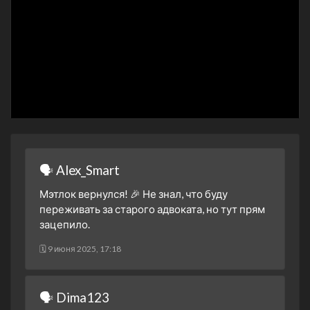
30 октября 2025
2 сезон 3 серия
Tomorrow Is Still
Tomorrow
23 октября 2025
2 сезон 2 серия
Another Matlock
16 октября 2025
2 сезон 1 серия
The Before Times
12 октября 2025
1 сезон 19 серия
Tricks of the Trade - Part
🗣 Alex_Smart
Two
17 апреля 2025
Мэтлок вернулся! 🎉 Не знал, что буду
переживать за старого адвоката, но тут прям
1 сезон 18 серия
Tricks of the Trade - Part
зацепило.
One
17 апреля 2025
🗓 9 июня 2025, 17:18
1 сезон 17 серия
I Was That, Too
10 апреля 2025
🗣 Dima123
1 сезон 16 серия
The Johnson Case