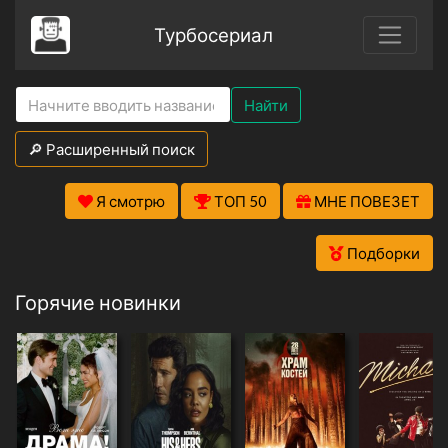
Турбосериал
Найти
🔎 Расширенный поиск
Я смотрю
ТОП 50
МНЕ ПОВЕЗЕТ
Подборки
Горячие новинки