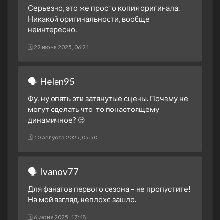
3 апреля 2025
Серьезно, это же просто копия оригинала.
1 сезон 15 серия
Game Face
Никакой оригинальности, вообще
13 марта 2025
неинтересно.
1 сезон 14 серия
Game Day
🗓 22 июня 2025, 06:21
6 марта 2025
1 сезон 13 серия
Pregame
27 февраля 2025
🗣 Helen95
1 сезон 12 серия
This is That Moment
Фу, ну опять эти затянутые сцены. Почему не
20 февраля 2025
могут сделать что-то понастоящему
1 сезон 11 серия
A Traitor in Thine Own
динамичное? 😒
House
🗓 10 августа 2025, 05:50
13 февраля 2025
1 сезон 10 серия
Crash Helmets On
6 февраля 2025
🗣 Ivanov77
1 сезон 9 серия
Friends
Для фанатов первого сезона – не пропустите!
30 января 2025
На мой взгляд, неплохо зашло.
1 сезон 8 серия
No, No Monsters
12 декабря 2024
🗓 6 июня 2025, 17:48