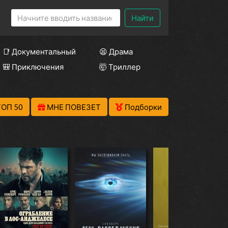
Найти
📑 Документальный
😫 Драма
🎒 Приключения
🤯 Триллер
ТОП 50
МНЕ ПОВЕЗЕТ
Подборки