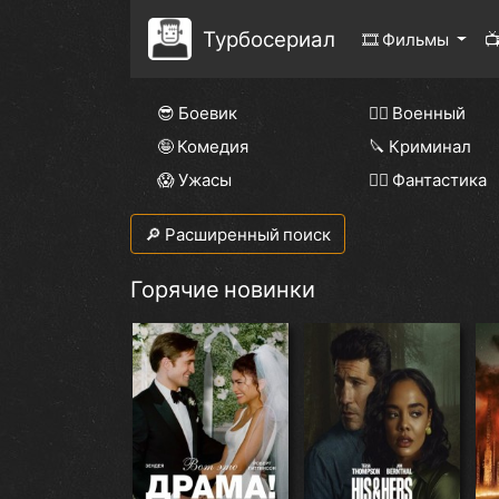
Турбосериал
🎞 Фильмы

😎 Боевик
👨‍✈️ Военный
🤪 Комедия
🔪 Криминал
😱 Ужасы
🧙‍♀️ Фантастика
🔎 Расширенный поиск
Горячие новинки