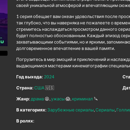
своей уникальной атмосферой и впечатляющим сюже
1 серия обещает вам океан удовольствия после прос
так глубоко, что вы наверняка не пожалеете о време
стремитесь наслаждаться просмотром данного сериал
будет полностью обоснованным. Каждый эпизод сери
захватывающими событиями, но и яркими, запомина
долговременное впечатление в вашей памяти.
Погрузитесь в мир эмоций и приключений и наслажд
выдающимися мастерами кинематографии специально
Год выхода:
2024
Ста
Страна:
США
🇺🇸
Дат
Жанр:
драма
😫
ужасы
😱
криминал
🔪
В категориях:
Зарубежные сериалы
Сериалы
Голли
В ролях: