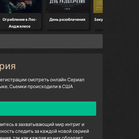
 Лос-
День разоблачения
Закулисье реальности
Мандалорец
се
ерия
 регистрации смотреть онлайн Сериал
зыке. Сьемки происходили в США
узитесь в захватывающий мир интриг и
ность следить за каждой новой серией
ия, так как каждая из них обладает