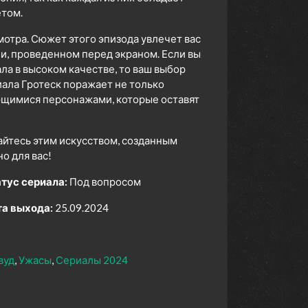
том.
мотра. Сюжет этого эпизода увлечет вас
ни, проведенном перед экраном. Если вы
а в высоком качестве, то ваш выбор
ала Гротеск поражает не только
ющимися персонажами, которые оставят
айтесь этим искусством, созданным
 для вас!
тус сериала:
Под вопросом
а выхода:
25.09.2024
вуд
Ужасы
Сериалы 2024