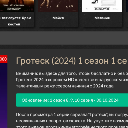
Храм
Майкл
Мелания
Ограбление в
Анджеле
я
Гротеск (2024) 1 сезон 1 с
080
Внимание: вы здесь для того, чтобы бесплатно и без
Гротеск 2024 в хорошем HD качестве и на русском я
талантливым режиссером начиная с 2024 года.
Обновление: 1 сезон 8, 9, 10 серия - 30.10.2024
После просмотра 1 серии сериала "Гротеск", вы погр
неожиданных поворотов сюжета. Не упустите возмож
этого выдающегося кинематографического произведен