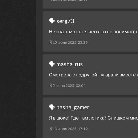
🗣 serg73
Не знаю, может я чего-то не понимаю, 
🗓 15 июня 2025, 23:39
🗣 masha_rus
Смотрела с подругой - угарали вместе
🗓 5 июня 2025, 02:04
🗣 pasha_gamer
Я в шоке! Где там логика? Слишком мн
🗓 13 июля 2025, 17:19