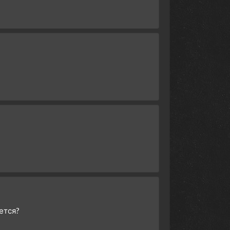
ется?