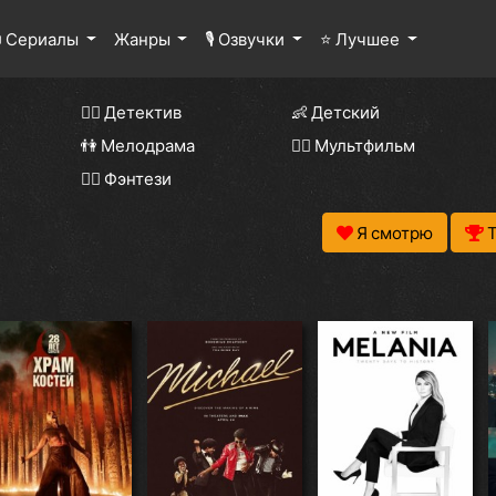
 Сериалы
Жанры
🎙 Озвучки
⭐ Лучшее
🕵️‍♂️ Детектив
👶 Детский
👫 Мелодрама
🧚‍♀️ Мультфильм
🧝‍♂️ Фэнтези
Я смотрю