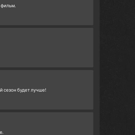
 фильм.
й сезон будет лучше!
е.