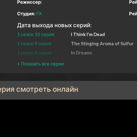
Режиссер:
Рей
Студия:
FX
Рей
Дата выхода новых серий:
1 сезон 10 серия
I Think I'm Dead
1 сезон 9 серия
The Stinging Aroma of Sulfur
1 сезон 8 серия
In Dreams
1 сезон 7 серия
Unplugged
1 сезон 6 серия
Good Caesarean Work
1 сезон 5 серия
Red Haze
серия смотреть онлайн
1 сезон 4 серия
Coordinates
1 сезон 3 серия
The Bender
1 сезон 2 серия
True Crime Catholics
1 сезон 1 серия
Pilot