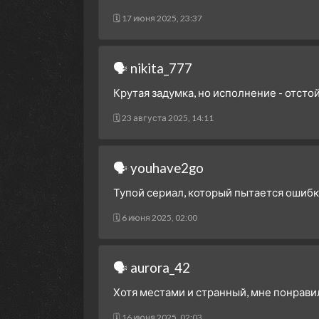
🗓 17 июня 2025, 23:37
🗣 nikita_777
Крутая задумка, но исполнение - отстой.
🗓 23 августа 2025, 14:11
🗣 youhave2go
Тупой сериал, который пытается ошибку 
🗓 6 июня 2025, 02:00
🗣 aurora_42
Хотя местами и странный, мне понрави
🗓 16 июня 2025, 02:03