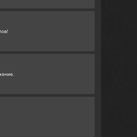
пов!
жение.