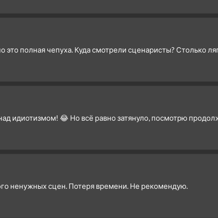
но это полная чепуха. Куда смотрели сценаристы? Столько ля
 над идиотизмом! 😂 Но всё равно затянуло, посмотрю продол
ого ненужных сцен. Потеря времени. Не рекомендую.