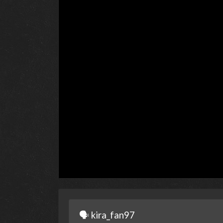
🗣 kira_fan97