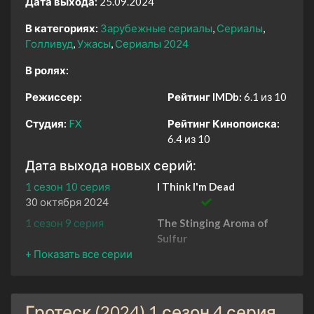
Дата выхода:
25.09.2024
В категориях:
Зарубежные сериалы
Сериалы
Голливуд
Ужасы
Сериалы 2024
В ролях:
Режиссер:
Рейтинг IMDb:
6.1 из 10
Студия:
FX
Рейтинг Кинопоиска:
6.4 из 10
Дата выхода новых серий:
1 сезон 10 серия
I Think I'm Dead
30 октября 2024
1 сезон 9 серия
The Stinging Aroma of
Sulfur
23 октября 2024
1 сезон 8 серия
In Dreams
23 октября 2024
Гротеск (2024) 1 сезон 4 серия
1 сезон 7 серия
Unplugged