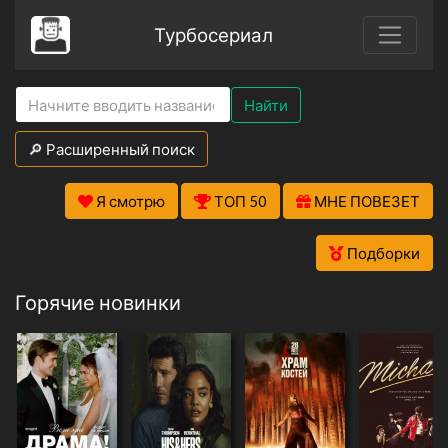
Турбосериал
Найти
🔎 Расширенный поиск
Я смотрю
ТОП 50
МНЕ ПОВЕЗЕТ
Подборки
Горячие новинки