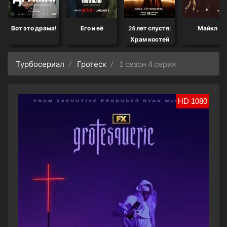
Вот это драма!
Его и её
28 лет спустя:
Майкл
Храм костей
Турбосериал
Гротеск
1 сезон 4 серия
HD 1080