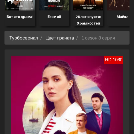
Вот это драма!
Его и её
28 лет спустя:
Майкл
Храм костей
Турбосериал
Цвет граната
1 сезон 8 серия
HD 1080