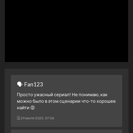
🗣 Fan123
Просто ужасный сериал! Не понимаю, как
можно было в этом сценарии что-то хорошее
найти 😡
🗓 29 июля 2025, 07:06