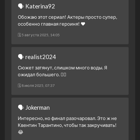
🗣 Katerina92
Обожаю этот сериал! Актеры просто супер,
особенно главная героиня! ❤️
🗓 5 августа 2025, 14:05
🗣 realist2024
Сюжет затянут, слишком много воды. Я
ожидал большего. 🤷‍♂️
🗓 8 июля 2025, 07:37
🗣 Jokerman
Интересно, но финал разочаровал. Это ж не
Квентин Тарантино, чтобы так закручивать!
😂