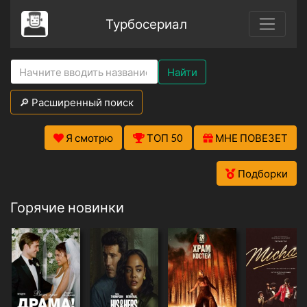
Турбосериал
Найти
🔎 Расширенный поиск
Я смотрю
ТОП 50
МНЕ ПОВЕЗЕТ
Подборки
Горячие новинки