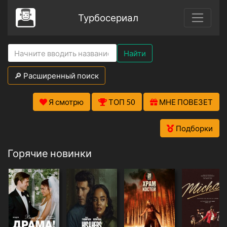
Турбосериал
Найти
🔎 Расширенный поиск
Я смотрю
ТОП 50
МНЕ ПОВЕЗЕТ
Подборки
Горячие новинки