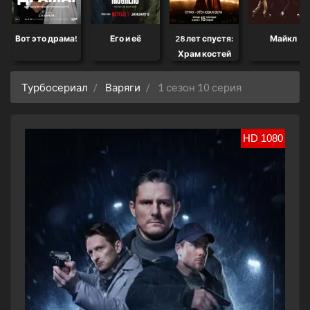
Вот это драма!
Его и её
28 лет спустя:
Майкл
Храм костей
Турбосериал
Варяги
1 сезон 10 серия
HD 1080