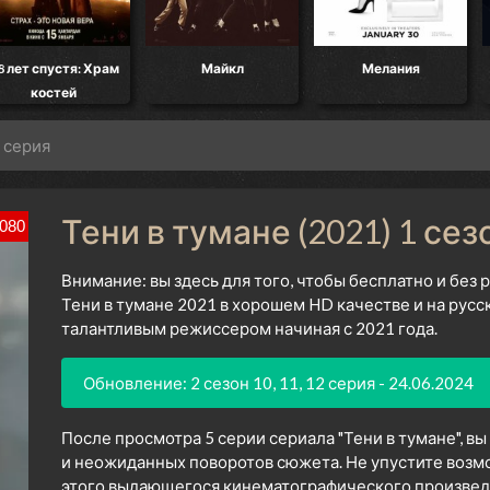
8 лет спустя: Храм
Майкл
Мелания
костей
5 серия
Тени в тумане (2021) 1 сез
080
Внимание: вы здесь для того, чтобы бесплатно и без
Тени в тумане 2021 в хорошем HD качестве и на русс
талантливым режиссером начиная с 2021 года.
Обновление: 2 сезон 10, 11, 12 серия - 24.06.2024
После просмотра 5 серии сериала "Тени в тумане", в
и неожиданных поворотов сюжета. Не упустите возм
этого выдающегося кинематографического произведен