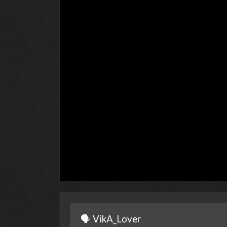
🗣 VikA_Lover