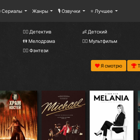
 Сериалы
Жанры
🎙 Озвучки
⭐ Лучшее
🕵️‍♂️ Детектив
👶 Детский
👫 Мелодрама
🧚‍♀️ Мультфильм
🧝‍♂️ Фэнтези
Я смотрю