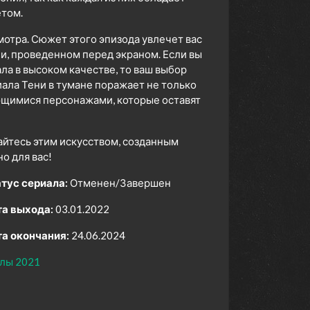
том.
мотра. Сюжет этого эпизода увлечет вас
ни, проведенном перед экраном. Если вы
а в высоком качестве, то ваш выбор
ала Тени в тумане поражает не только
ющимися персонажами, которые оставят
айтесь этим искусством, созданным
 для вас!
тус сериала:
Отменен/Завершен
а выхода:
03.01.2022
а окончания:
24.06.2024
лы 2021