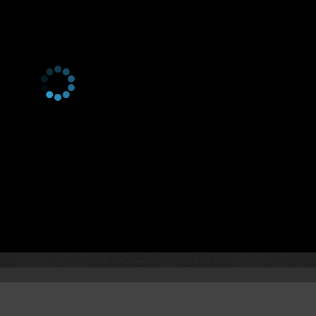
1 сезон 12 серия
Страх
1 сезон 11 серия
Время
1 сезон 10 серия
Гонка
1 сезон 9 серия
243
1 сезон 8 серия
Револьвер
1 сезон 7 серия
Дублёр
1 сезон 6 серия
Хардкор
1 сезон 5 серия
Дубины
1 сезон 4 серия
Пранк
1 сезон 3 серия
Танцовщицы
1 сезон 2 серия
Голоса
1 сезон 1 серия
Клетка