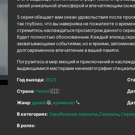
своей уникальной атмосферой и впечатляющим сюже
5 серия обещает вам океан удовольствия после прос
так глубоко, что вы наверняка не пожалеете о време
стремитесь наслаждаться просмотром данного сериал
будет полностью обоснованным. Каждый эпизод сери
захватывающими событиями, но и яркими, запомина
долговременное впечатление в вашей памяти.
Погрузитесь в мир эмоций и приключений и наслажд
выдающимися мастерами кинематографии специально
Год выхода:
2021
Ста
Страна:
Чехия
🇨🇿
Дат
Жанр:
драма
😫
криминал
🔪
Дат
В категориях:
Зарубежные сериалы
Сериалы
Сериа
В ролях: