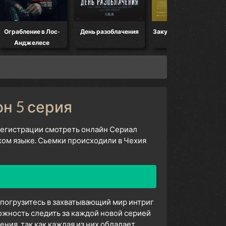
Ограбление в Лос-
День разоблачения
Закулисье реальности
Анджелесе
он 5 серия
 регистрации смотреть онлайн Сериал
ком языке. Сьемки происходили в Чехия
ы погрузитесь в захватывающий мир интриг
ожность следить за каждой новой серией
ия, так как каждая из них обладает