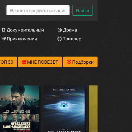
Найти
📑 Документальный
😫 Драма
🎒 Приключения
🤯 Триллер
ТОП 50
МНЕ ПОВЕЗЕТ
Подборки