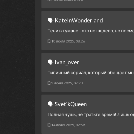
🗣 KateInWonderland
Тени в тумане - это не шедевр, но пос
🗓 18 июля 2025, 08:26
🗣 Ivan_over
Типичный сериал, который обещает мног
🗓 5 июня 2025, 02:23
🗣 SvetikQueen
Полная чушь, не тратьте время! Лишь о
🗓 14 июня 2025, 02:58