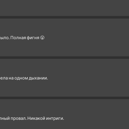
ныло. Полная фигня 😤
ела на одном дыхании.
олный провал. Никакой интриги.