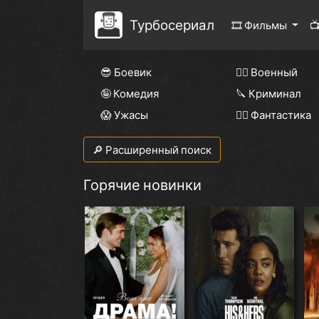
Турбосериал
🎞 Фильмы

😎 Боевик
👨‍✈️ Военный
🤪 Комедия
🔪 Криминал
😱 Ужасы
🧙‍♀️ Фантастика
🔎 Расширенный поиск
Горячие новинки