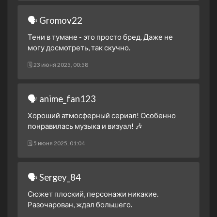
7 февраля 2022
🗣 Gromov22
1 сезон 5 серия
Дубины
31 января 2022
Тени в тумане - это просто бред. Даже не
могу досмотреть, так скучно.
1 сезон 4 серия
Пранк
24 января 2022
🗓 23 июня 2025, 00:58
1 сезон 3 серия
Танцовщицы
17 января 2022
🗣 anime_fan123
1 сезон 2 серия
Голоса
10 января 2022
Хороший атмосферный сериал! Особенно
1 сезон 1 серия
Клетка
понравилась музыка и визуал! 🎶
3 января 2022
🗓 5 июня 2025, 01:04
🗣 Sergey_84
Сюжет плоский, персонажи никакие.
Разочарован, ждал большего.