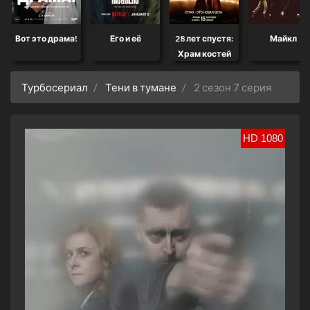
Вот это драма!
Его и её
28 лет спустя:
Майкл
Храм костей
Турбосериал
Тени в тумане
2 сезон 7 серия
HD 1080