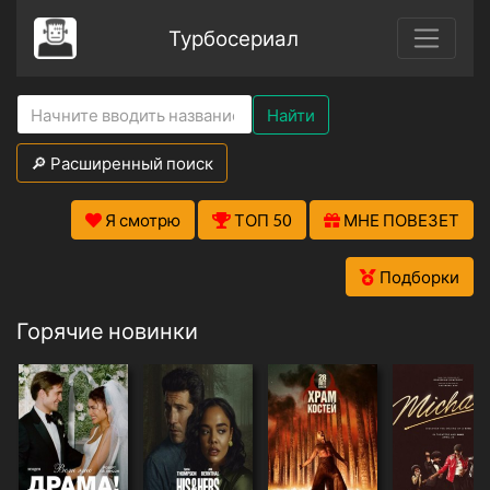
Турбосериал
Найти
🔎 Расширенный поиск
Я смотрю
ТОП 50
МНЕ ПОВЕЗЕТ
Подборки
Горячие новинки