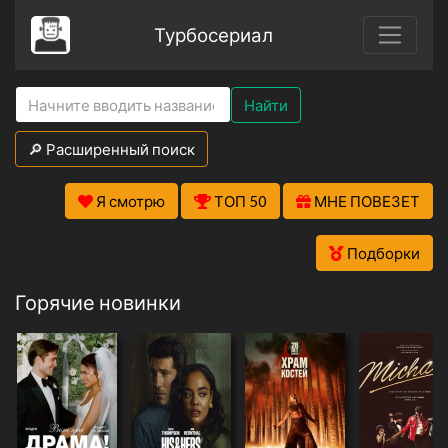
Турбосериал
Найти
🔎 Расширенный поиск
Я смотрю
ТОП 50
МНЕ ПОВЕЗЕТ
Подборки
Горячие новинки