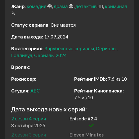
Жанр:
комедия
🤪
драма
😫
детектив
🕵️‍♂️
криминал
🔪
Статус сериала:
Снимается
Дата выхода:
17.09.2024
В категориях:
Зарубежные сериалы
Сериалы
Голливуд
Сериалы 2024
В ролях:
Режиссер:
Рейтинг IMDb:
7.6 из 10
Студия:
ABC
Рейтинг Кинопоиска:
7.5 из 10
Дата выхода новых серий:
2 сезон 4 серия
Episode #2.4
8 октября 2025
2 сезон 3 серия
Eleven Minutes