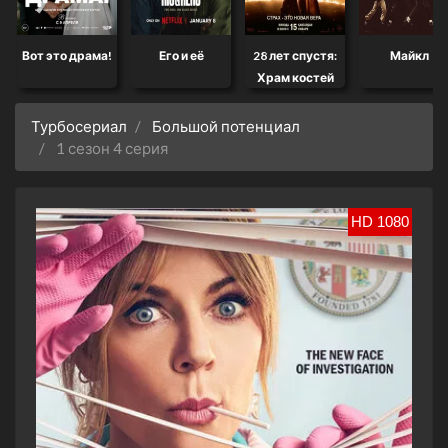
Вот это драма!
Его и её
28 лет спустя:
Майкл
Храм костей
Турбосериал
Большой потенциал
1 сезон 4 серия
HD 1080