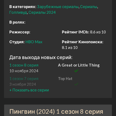
В категориях:
Зарубежные сериалы
Сериалы
Голливуд
Сериалы 2024
В ролях:
Режиссер:
Рейтинг IMDb:
8.6 из 10
Студия:
HBO Max
Рейтинг Кинопоиска:
8.1 из 10
Дата выхода новых серий:
1 сезон 8 серия
A Great or Little Thing
10 ноября 2024
1 сезон 7 серия
Top Hat
3 ноября 2024
1 сезон 6 серия
Gold Summit
27 октября 2024
1 сезон 5 серия
Homecoming
Пингвин (2024) 1 сезон 8 серия
20 октября 2024