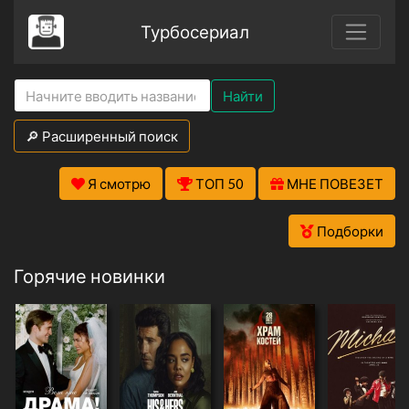
Турбосериал
Найти
🔎 Расширенный поиск
Я смотрю
ТОП 50
МНЕ ПОВЕЗЕТ
Подборки
Горячие новинки