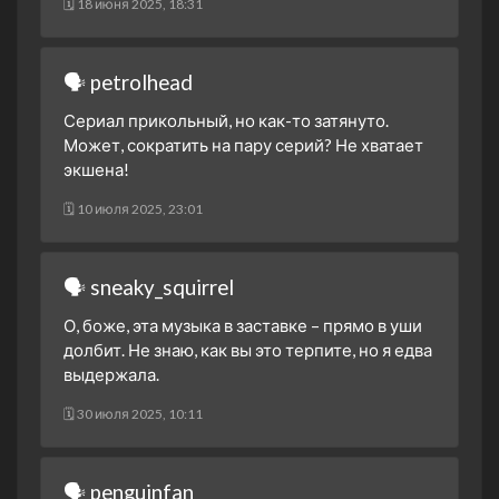
🗓 18 июня 2025, 18:31
🗣 petrolhead
Сериал прикольный, но как-то затянуто.
Может, сократить на пару серий? Не хватает
экшена!
🗓 10 июля 2025, 23:01
🗣 sneaky_squirrel
О, боже, эта музыка в заставке – прямо в уши
долбит. Не знаю, как вы это терпите, но я едва
выдержала.
🗓 30 июля 2025, 10:11
🗣 penguinfan