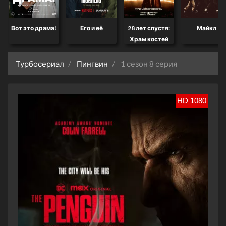
Вот это драма!
Его и её
28 лет спустя:
Майкл
Храм костей
Турбосериал
Пингвин
1 сезон 8 серия
HD 1080