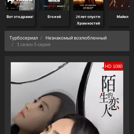
Вот это драма!
Его и её
28 лет спустя:
Майкл
Храм костей
Турбосериал
Незнакомый возлюбленный
1 сезон 5 серия
HD 1080