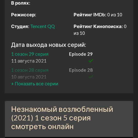
В ролях:
Режиссер:
Рейтинг IMDb:
0 из 10
Студия:
Tencent QQ
Рейтинг Кинопоиска:
0
из 10
Дата выхода новых серий:
1 сезон 29 серия
Episode 29
11 августа 2021
1 сезон 28 серия
Episode 28
10 августа 2021
1 сезон 27 серия
Episode 27
10 августа 2021
1 сезон 26 серия
Episode 26
Незнакомый возлюбленный
9 августа 2021
(2021) 1 сезон 5 серия
1 сезон 25 серия
Episode 25
смотреть онлайн
9 августа 2021
1 сезон 24 серия
Episode 24