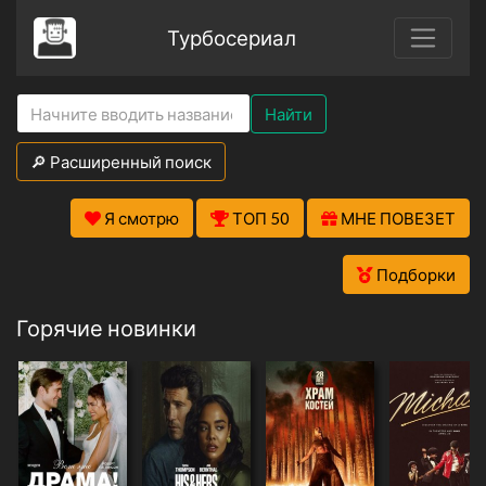
Турбосериал
Найти
🔎 Расширенный поиск
Я смотрю
ТОП 50
МНЕ ПОВЕЗЕТ
Подборки
Горячие новинки