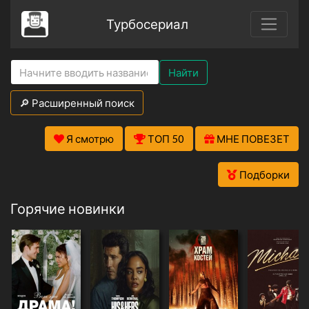
Турбосериал
Найти
🔎 Расширенный поиск
Я смотрю
ТОП 50
МНЕ ПОВЕЗЕТ
Подборки
Горячие новинки