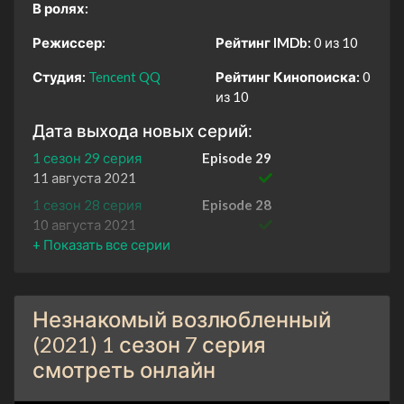
В ролях:
Режиссер:
Рейтинг IMDb:
0 из 10
Студия:
Tencent QQ
Рейтинг Кинопоиска:
0
из 10
Дата выхода новых серий:
1 сезон 29 серия
Episode 29
11 августа 2021
1 сезон 28 серия
Episode 28
10 августа 2021
1 сезон 27 серия
Episode 27
10 августа 2021
1 сезон 26 серия
Episode 26
Незнакомый возлюбленный
9 августа 2021
(2021) 1 сезон 7 серия
1 сезон 25 серия
Episode 25
смотреть онлайн
9 августа 2021
1 сезон 24 серия
Episode 24