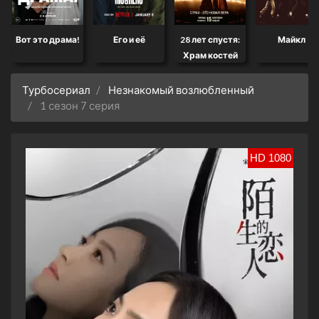
Вот это драма!
Его и её
28 лет спустя:
Майкл
Храм костей
Турбосериал
Незнакомый возлюбленный
1 сезон 7 серия
HD 1080