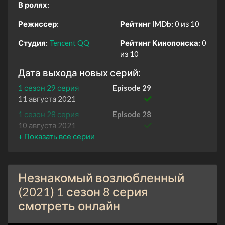
В ролях:
Режиссер:
Рейтинг IMDb:
0 из 10
Студия:
Tencent QQ
Рейтинг Кинопоиска:
0
из 10
Дата выхода новых серий:
1 сезон 29 серия
Episode 29
11 августа 2021
1 сезон 28 серия
Episode 28
10 августа 2021
1 сезон 27 серия
Episode 27
10 августа 2021
1 сезон 26 серия
Episode 26
Незнакомый возлюбленный
9 августа 2021
(2021) 1 сезон 8 серия
1 сезон 25 серия
Episode 25
смотреть онлайн
9 августа 2021
1 сезон 24 серия
Episode 24