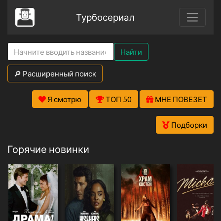
Турбосериал
Найти
🔎 Расширенный поиск
Я смотрю
ТОП 50
МНЕ ПОВЕЗЕТ
Подборки
Горячие новинки