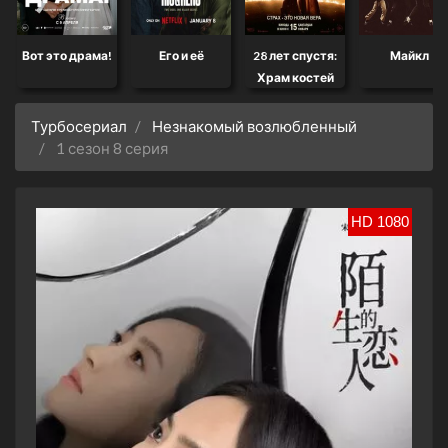
это драма!
Его и её
28 лет спустя:
Майкл
Храм костей
Турбосериал
Незнакомый возлюбленный
1 сезон 8 серия
HD 1080