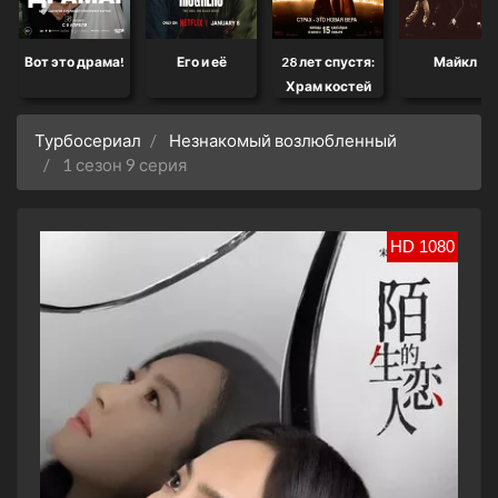
Вот это драма!
Его и её
28 лет спустя:
Майкл
Храм костей
Турбосериал
Незнакомый возлюбленный
1 сезон 9 серия
HD 1080