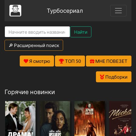
Турбосериал
Найти
🔎 Расширенный поиск
Я смотрю
ТОП 50
МНЕ ПОВЕЗЕТ
Подборки
Горячие новинки