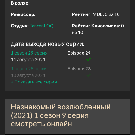
В ролях:
Режиссер:
Рейтинг IMDb:
0 из 10
Студия:
Tencent QQ
Рейтинг Кинопоиска:
0
из 10
Дата выхода новых серий:
1 сезон 29 серия
Episode 29
11 августа 2021
1 сезон 28 серия
Episode 28
10 августа 2021
1 сезон 27 серия
Episode 27
10 августа 2021
1 сезон 26 серия
Episode 26
Незнакомый возлюбленный
9 августа 2021
(2021) 1 сезон 9 серия
1 сезон 25 серия
Episode 25
смотреть онлайн
9 августа 2021
1 сезон 24 серия
Episode 24